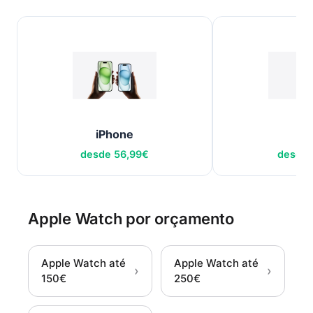
iPhone
iP
desde
56,99
€
desde
Apple Watch por orçamento
Apple Watch até
Apple Watch até
›
›
150€
250€