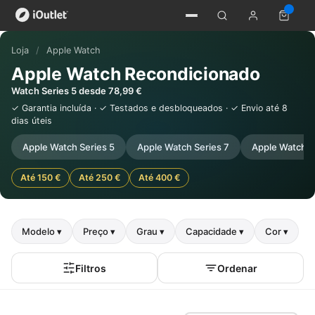
Loja
/
Apple Watch
Apple Watch Recondicionado
Watch Series 5 desde 78,99 €
✓ Garantia incluída · ✓ Testados e desbloqueados · ✓ Envio até 8
dias úteis
Apple Watch Series 5
Apple Watch Series 7
Apple Watch S
Até 150 €
Até 250 €
Até 400 €
Modelo ▾
Preço ▾
Grau ▾
Capacidade ▾
Cor ▾
Filtros
Ordenar