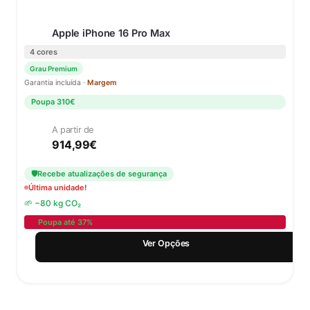
Apple iPhone 16 Pro Max
4 cores
Grau Premium
Garantia incluída ·
Margem
Poupa 310€
A partir de
914,99
€
🛡
Recebe atualizações de segurança
Última unidade!
🌱 −80 kg CO₂
Poupa até 37%
Ver Opções