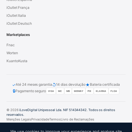
iOutlet França
iOutlet Italia
iOutlet Deutsch
Marketplaces
Fnac
Worten
KuantoKusta
✓
↺
★
Até 24 meses garantia
14 dias devolução
Bateria certificada
🔒
Pagamento seguro
VISA
MC
MB
MBWAY
PIX
KLARNA
FLOA
© 2026
iLoveDigital Unipessoal Lda. NIF 514344342. Todos os direitos
reservados.
Menções Legais
Privacidade
Termos
Livro de Reclamações
PT
DE
ES
FR
IT
We use cookies to improve your experience and analyse site