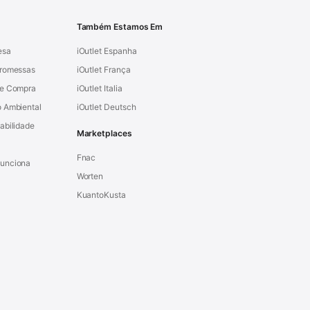
Também Estamos Em
esa
iOutlet Espanha
Promessas
iOutlet França
de Compra
iOutlet Italia
 Ambiental
iOutlet Deutsch
abilidade
Marketplaces
Fnac
unciona
Worten
KuantoKusta