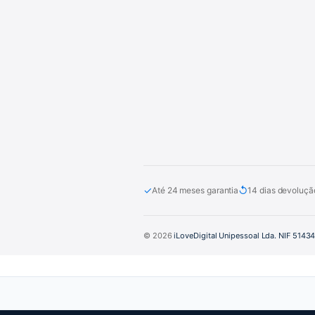
✓
↺
Até 24 meses garantia
14 dias devoluçã
© 2026
iLoveDigital Unipessoal Lda. NIF 5143