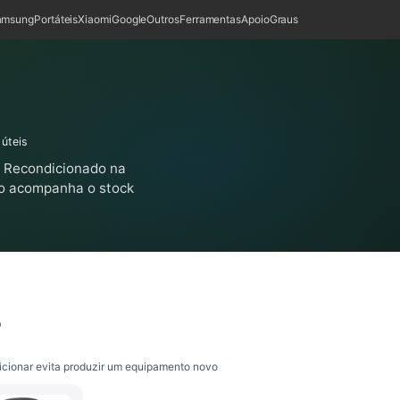
amsung
Portáteis
Xiaomi
Google
Outros
Ferramentas
Apoio
Graus
 úteis
? Recondicionado na
ço acompanha o stock
o
cionar evita produzir um equipamento novo