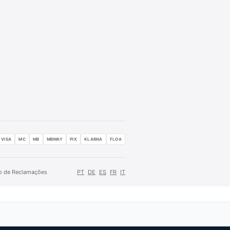
VISA
MC
MB
MBWAY
PIX
KLARNA
FLOA
ro de Reclamações
PT
DE
ES
FR
IT