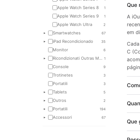
Que 
Apple Watch Series 8
1
A iOu
Apple Watch Series 9
1
recen
Apple Watch Ultra
2
em di
Smartwatches
67
▸
iPad Recondicionado
35
▸
Cada 
Monitor
6
C (Co
Ricondizionati Outras Marcas
1
acomp
▸
págin
Console
9
Trotinetes
3
Portatili
3
Como
Tablets
5
▸
Outros
2
▸
Quan
Portatili
194
▸
Accessori
67
▸
Que 
Poss