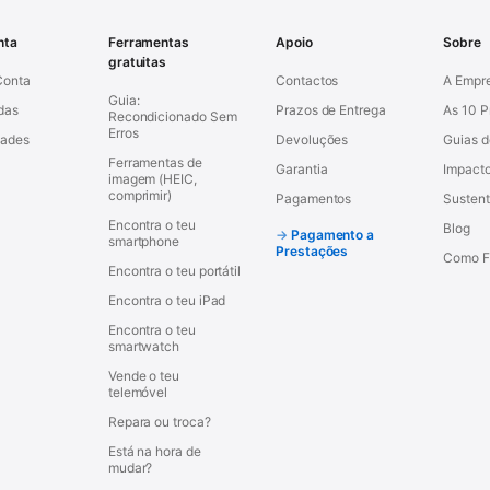
nta
Ferramentas
Apoio
Sobre
gratuitas
Conta
Contactos
A Empr
Guia:
das
Prazos de Entrega
As 10 
Recondicionado Sem
Erros
dades
Devoluções
Guias 
Ferramentas de
Garantia
Impacto
imagem (HEIC,
comprimir)
Pagamentos
Sustent
Encontra o teu
Blog
Pagamento a
smartphone
Prestações
Como F
Encontra o teu portátil
Encontra o teu iPad
Encontra o teu
smartwatch
Vende o teu
telemóvel
Repara ou troca?
Está na hora de
mudar?