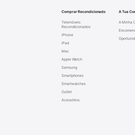
Comprar Recondicionado
A Tua Co
Telemóveis
A Minha 
Recondicionados
Encomen
iPhone
Oportuni
iPad
Mac
Apple Watch
Samsung
Smartphones
Smartwatches
Outlet
Acessórios