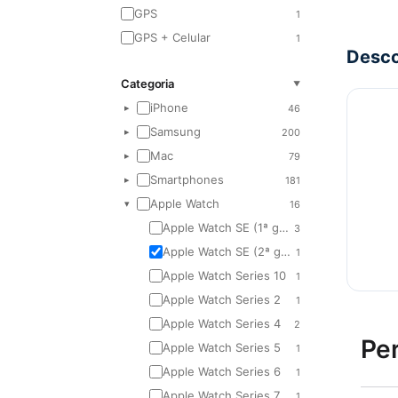
GPS
Grau BC
1
0
GPS + Celular
Grau A
1
1
Desc
Grau C Mais
0
Categoria
Grau C
▼
1
iPhone
46
▸
Grau AB
0
Samsung
200
▸
Troca
0
Mac
79
▸
Smartphones
181
▸
Apple Watch
16
▾
Apple Watch SE (1ª geração)
3
Apple Watch SE (2ª geração)
1
Apple Watch Series 10
1
Apple Watch Series 2
1
Apple Watch Series 4
2
Pe
Apple Watch Series 5
1
Apple Watch Series 6
1
Apple Watch Series 7
1