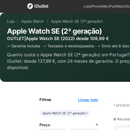
Loja
iPhone
Mac
iPad
Watch
S
Loja
/
Apple Watch
/
Apple Watch SE (2ª geração)
Apple Watch SE (2ª geração)
OUTLET|Apple Watch SE (2022) desde 109,99 €
✓ Garantia incluída · ✓ Testados e desbloqueados · ✓ Envio até 8 dias
Quanto custa o Apple Watch SE (2ª geração) em Portugal
iOutlet: desde 137,99 €, com 24 meses de garantia. O pre
disponível.
Filtros
Limpar tudo
1 produt
×
Apple Watch SE (2ª geração)
♻ Recondi
Preço
▼