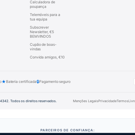
Calculadora de
poupança
Telemóveis para a
tua equipa
Subscrever
Newsletter, €5
BEMVINDO5
Cupão de boas-
vindas
Convida amigos, €10
★
🔒
o
Bateria certificada
Pagamento seguro
44342. Todos os direitos reservados.
Menções Legais
Privacidade
Termos
Liv
PARCEIROS DE CONFIANÇA: