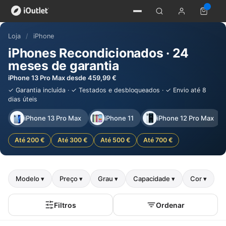
Loja
/
iPhone
iPhones Recondicionados · 24
meses de garantia
iPhone 13 Pro Max desde 459,99 €
✓ Garantia incluída · ✓ Testados e desbloqueados · ✓ Envio até 8
dias úteis
iPhone 13 Pro Max
iPhone 11
iPhone 12 Pro Max
Até 200 €
Até 300 €
Até 500 €
Até 700 €
Modelo ▾
Preço ▾
Grau ▾
Capacidade ▾
Cor ▾
Filtros
Ordenar