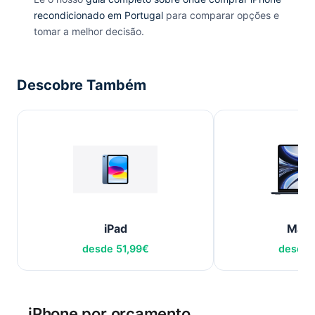
recondicionado em Portugal
para comparar opções e
tomar a melhor decisão.
Descobre Também
iPad
Mac
desde
51,99
€
desde
iPhone por orçamento