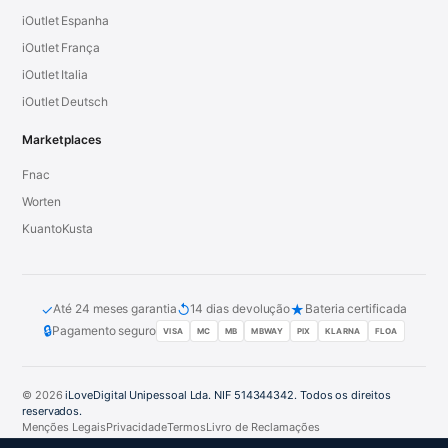
iOutlet Espanha
iOutlet França
iOutlet Italia
iOutlet Deutsch
Marketplaces
Fnac
Worten
KuantoKusta
✓
↺
★
Até 24 meses garantia
14 dias devolução
Bateria certificada
🔒
Pagamento seguro
VISA
MC
MB
MBWAY
PIX
KLARNA
FLOA
© 2026
iLoveDigital Unipessoal Lda. NIF 514344342. Todos os direitos
reservados.
Menções Legais
Privacidade
Termos
Livro de Reclamações
PT
DE
ES
FR
IT