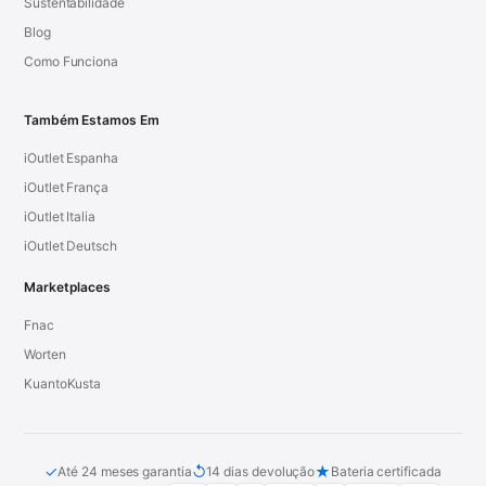
Sustentabilidade
Blog
Como Funciona
Também Estamos Em
iOutlet Espanha
iOutlet França
iOutlet Italia
iOutlet Deutsch
Marketplaces
Fnac
Worten
KuantoKusta
✓
↺
★
Até 24 meses garantia
14 dias devolução
Bateria certificada