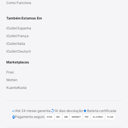
Como Funciona
Também Estamos Em
iOutlet Espanha
iOutlet França
iOutlet Italia
iOutlet Deutsch
Marketplaces
Fnac
Worten
KuantoKusta
✓
↺
★
Até 24 meses garantia
14 dias devolução
Bateria certificada
🔒
Pagamento seguro
VISA
MC
MB
MBWAY
PIX
KLARNA
FLOA