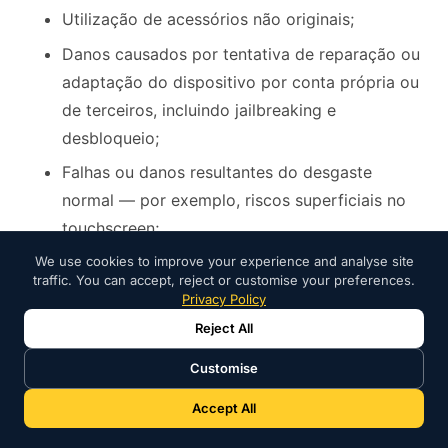
Utilização de acessórios não originais;
Danos causados por tentativa de reparação ou
adaptação do dispositivo por conta própria ou
de terceiros, incluindo jailbreaking e
desbloqueio;
Falhas ou danos resultantes do desgaste
normal — por exemplo, riscos superficiais no
touchscreen;
Erros/problemas resultantes de defeito de
We use cookies to improve your experience and analyse site
traffic. You can accept, reject or customise your preferences.
fabrico de conhecimento público;
Privacy Policy
Defeitos conhecidos e aceites no momento da
Reject All
compra (produtos Outlet);
Customise
Intervenções técnicas por pessoal não
Accept All
autorizado pela iOutlet.