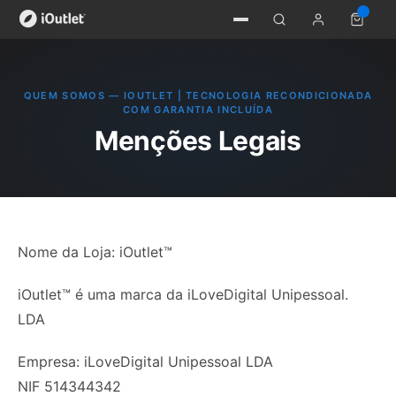
QUEM SOMOS — IOUTLET | TECNOLOGIA RECONDICIONADA
COM GARANTIA INCLUÍDA
Menções Legais
Nome da Loja: iOutlet™
iOutlet™ é uma marca da iLoveDigital Unipessoal.
LDA
Empresa: iLoveDigital Unipessoal LDA
NIF 514344342