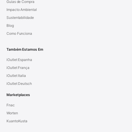
Guias de Compra
Impacto Ambiental
Sustentabilidade
Blog
Como Funciona
Também Estamos Em
iOutlet Espanha
iOutlet França
iOutlet Italia
iOutlet Deutsch
Marketplaces
Fnac
Worten
KuantoKusta