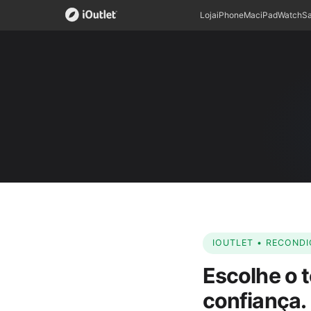
Loja
iPhone
Mac
iPad
Watch
S
IOUTLET • RECOND
Escolhe o t
confiança.