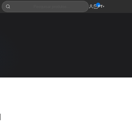
PT
▾
l