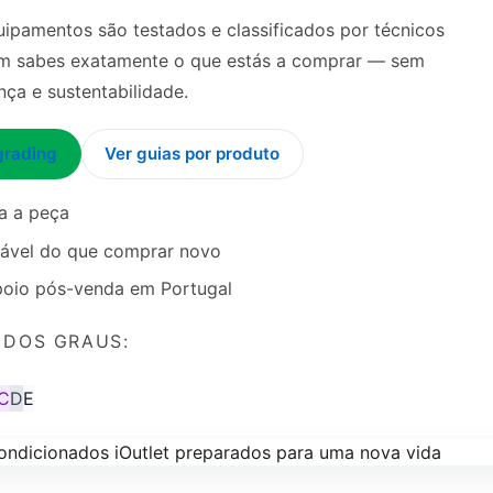
ipamentos são testados e classificados por técnicos
sim sabes exatamente o que estás a comprar — sem
ça e sustentabilidade.
grading
Ver guias por produto
a a peça
tável do que comprar novo
apoio pós-venda em Portugal
 DOS GRAUS:
C
D
E