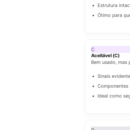
Estrutura inta
Ótimo para qu
C
Aceitável (C)
Bem usado, mas pr
Sinais evident
Componentes t
Ideal como seg
D