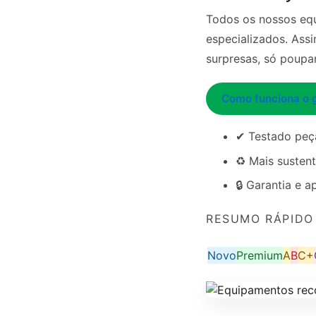
Todos os nossos equ
especializados. As
surpresas, só poupan
Como funciona o 
✔ Testado peç
♻️ Mais susten
🔒 Garantia e 
RESUMO RÁPIDO
Novo
Premium
A
B
C+