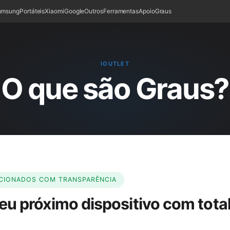
amsung
Portáteis
Xiaomi
Google
Outros
Ferramentas
Apoio
Graus
IOUTLET
O que são Graus?
ICIONADOS COM TRANSPARÊNCIA
eu próximo dispositivo com tota