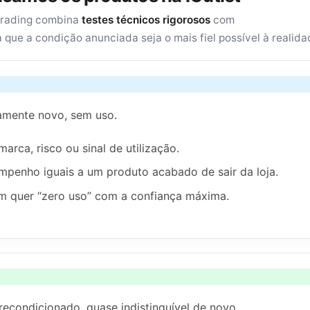
grading combina
testes técnicos rigorosos
com
a que a condição anunciada seja o mais fiel possível à realida
amente novo, sem uso.
arca, risco ou sinal de utilização.
mpenho iguais a um produto acabado de sair da loja.
em quer “zero uso” com a confiança máxima.
recondicionado, quase indistinguível de novo.