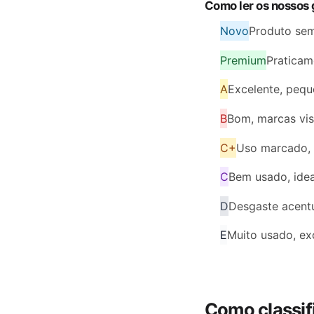
Como ler os nossos 
Novo
Produto sem
Premium
Praticam
A
Excelente, peque
B
Bom, marcas vis
C+
Uso marcado, 
C
Bem usado, idea
D
Desgaste acentu
E
Muito usado, exc
Como classif