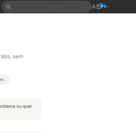
PT
▾
átis, sem
es.
roblema ou quer