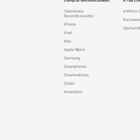
Comprar Recondicionado
A Tua Co
Telemóveis
A Minha 
Recondicionados
Encomen
iPhone
Oportuni
iPad
Mac
Apple Watch
Samsung
Smartphones
Smartwatches
Outlet
Acessórios