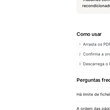
recondicionad
Como usar
Arrasta os PD
1
Confirma a ord
2
Descarrega o 
3
Perguntas fre
Há limite de fich
A ordem das pági