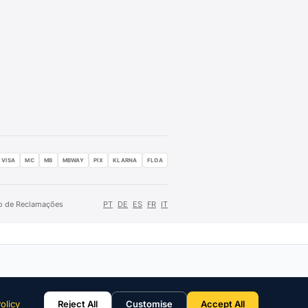
VISA
MC
MB
MBWAY
PIX
KLARNA
FLOA
ro de Reclamações
PT
DE
ES
FR
IT
olicy
Reject All
Customise
Accept All