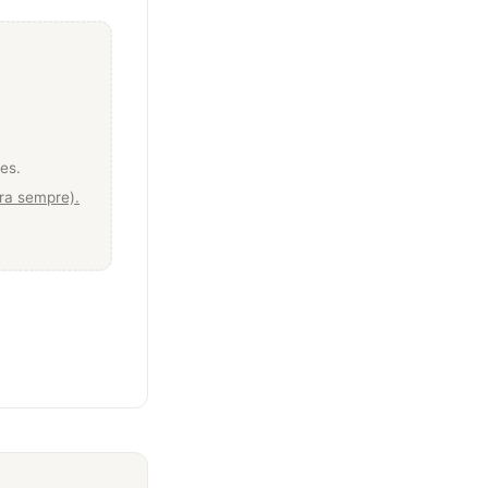
es.
ara sempre).