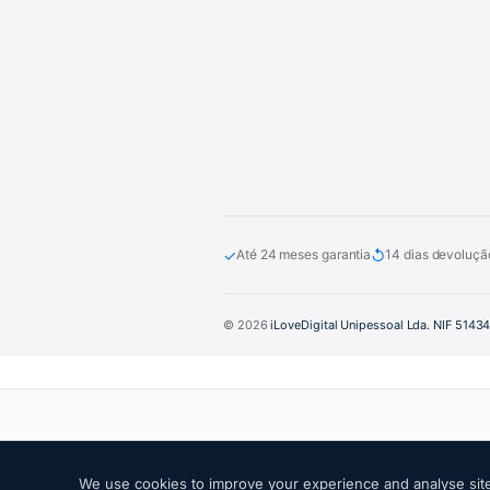
✓
↺
Até 24 meses garantia
14 dias devoluçã
© 2026
iLoveDigital Unipessoal Lda. NIF 5143
We use cookies to improve your experience and analyse site 