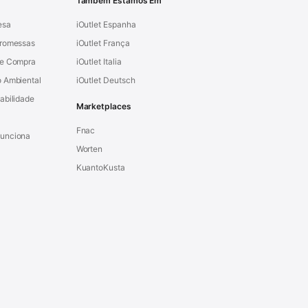
Também Estamos Em
esa
iOutlet Espanha
Promessas
iOutlet França
de Compra
iOutlet Italia
 Ambiental
iOutlet Deutsch
abilidade
Marketplaces
Fnac
unciona
Worten
KuantoKusta