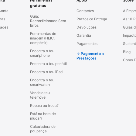
nta
Ferramentas
Apoio
Sobre
gratuitas
Conta
Contactos
A Empr
Guia:
das
Prazos de Entrega
As 10 
Recondicionado Sem
Erros
dades
Devoluções
Guias 
Ferramentas de
Garantia
Impacto
imagem (HEIC,
comprimir)
Pagamentos
Sustent
Encontra o teu
Blog
Pagamento a
smartphone
Prestações
Como F
Encontra o teu portátil
Encontra o teu iPad
Encontra o teu
smartwatch
Vende o teu
telemóvel
Repara ou troca?
Está na hora de
mudar?
Calculadora de
poupança