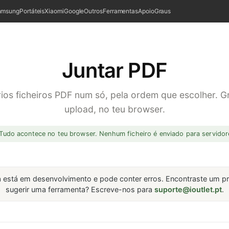
amsung
Portáteis
Xiaomi
Google
Outros
Ferramentas
Apoio
Graus
Juntar PDF
rios ficheiros PDF num só, pela ordem que escolher. Gr
upload, no teu browser.
Tudo acontece no teu browser. Nenhum ficheiro é enviado para servidor
a está em desenvolvimento e pode conter erros. Encontraste um p
sugerir uma ferramenta? Escreve-nos para
suporte@ioutlet.pt
.