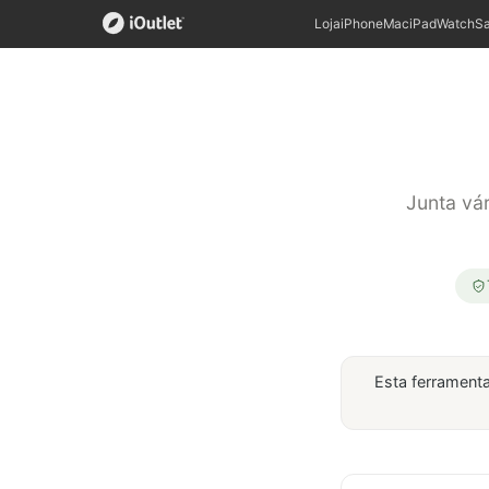
Loja
iPhone
Mac
iPad
Watch
S
Junta vá
Esta ferrament