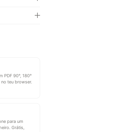
m PDF 90°, 180°
 no teu browser.
one para um
eiro. Grátis,