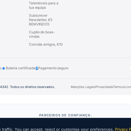
Telemóveis para a
tua equipa
Subscrever
Newsletter, €5
BEMVINDO5
Cupão de boas-
vindas
Convida amigos, €10
★
🔒
o
Bateria certificada
Pagamento seguro
44342. Todos os direitos reservados.
Menções Legais
Privacidade
Termos
Liv
PARCEIROS DE CONFIANÇA:
traffic. You can accept, reject or customise your preferences.
Privacy P