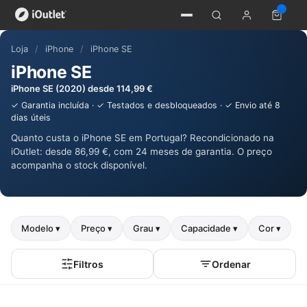
Loja
/
iPhone
/
iPhone SE
iPhone SE
iPhone SE (2020) desde 114,99 €
✓ Garantia incluída · ✓ Testados e desbloqueados · ✓ Envio até 8
dias úteis
Quanto custa o iPhone SE em Portugal? Recondicionado na
iOutlet: desde 86,99 €, com 24 meses de garantia. O preço
acompanha o stock disponível.
Modelo ▾
Preço ▾
Grau ▾
Capacidade ▾
Cor ▾
Filtros
Ordenar