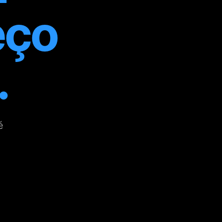
eço
.
é