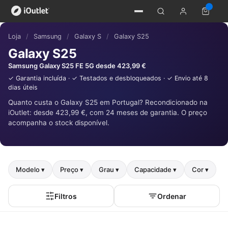
Loja
/
Samsung
/
Galaxy S
/
Galaxy S25
Galaxy S25
Samsung Galaxy S25 FE 5G desde 423,99 €
✓ Garantia incluída · ✓ Testados e desbloqueados · ✓ Envio até 8
dias úteis
Quanto custa o Galaxy S25 em Portugal? Recondicionado na
iOutlet: desde 423,99 €, com 24 meses de garantia. O preço
acompanha o stock disponível.
Modelo ▾
Preço ▾
Grau ▾
Capacidade ▾
Cor ▾
Filtros
Ordenar