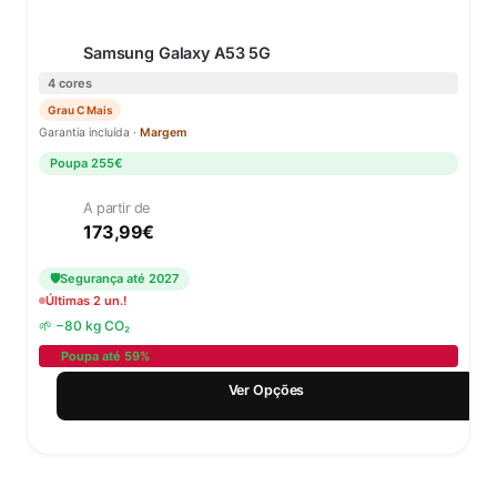
Samsung Galaxy A53 5G
4 cores
Grau C Mais
Garantia incluída ·
Margem
Poupa 255€
A partir de
173,99
€
🛡
Segurança até 2027
Últimas 2 un.!
🌱 −80 kg CO₂
Poupa até 59%
Ver Opções