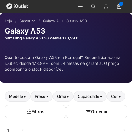
Loja
/
Samsung
/
Galaxy A
/
Galaxy A53
Galaxy A53
Samsung Galaxy A53 5G desde 173,99 €
Quanto custa o Galaxy A53 em Portugal? Recondicionado na
iOutlet: desde 173,99 €, com 24 meses de garantia. O preço
acompanha o stock disponível.
Modelo ▾
Preço ▾
Grau ▾
Capacidade ▾
Cor ▾
Filtros
Ordenar
1