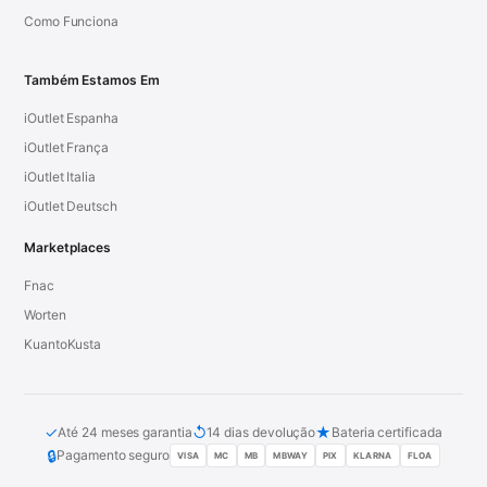
Como Funciona
Também Estamos Em
iOutlet Espanha
iOutlet França
iOutlet Italia
iOutlet Deutsch
Marketplaces
Fnac
Worten
KuantoKusta
✓
↺
★
Até 24 meses garantia
14 dias devolução
Bateria certificada
🔒
Pagamento seguro
VISA
MC
MB
MBWAY
PIX
KLARNA
FLOA