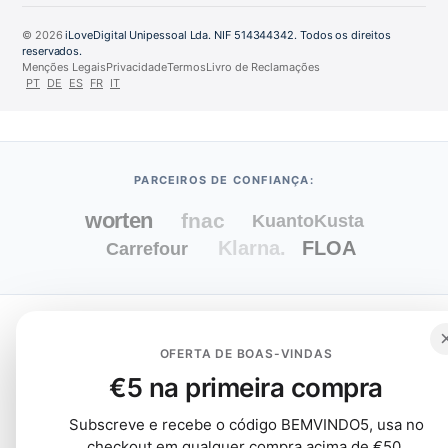
© 2026
iLoveDigital Unipessoal Lda. NIF 514344342. Todos os direitos
reservados.
Menções Legais
Privacidade
Termos
Livro de Reclamações
PT
DE
ES
FR
IT
PARCEIROS DE CONFIANÇA:
OFERTA DE BOAS-VINDAS
€5 na primeira compra
Subscreve e recebe o código BEMVINDO5, usa no
checkout em qualquer compra acima de €50.