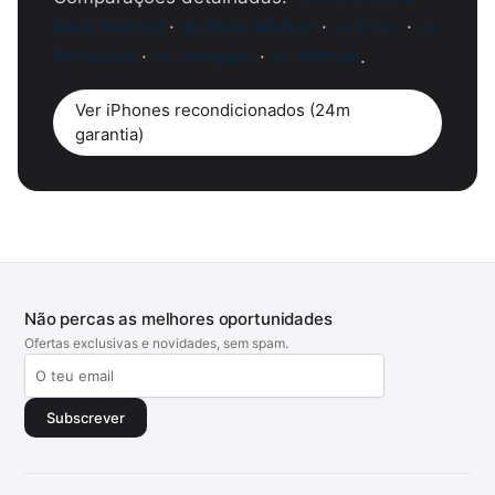
Back Market
·
vs Back Market
·
vs Fnac
·
vs
Refurbed
·
vs Swappie
·
vs Worten
.
Ver iPhones recondicionados (24m
garantia)
Não percas as melhores oportunidades
Ofertas exclusivas e novidades, sem spam.
Subscrever