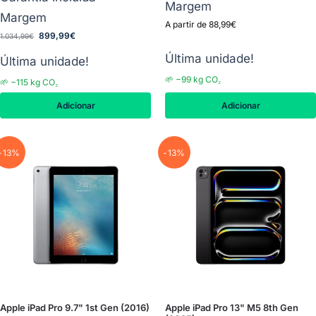
Margem
Margem
A partir de
88,99
€
899,99
€
1.034,99
€
Última unidade!
Última unidade!
🌱 −99 kg CO₂
🌱 −115 kg CO₂
Adicionar
Adicionar
-13%
-13%
Apple iPad Pro 9.7" 1st Gen (2016)
Apple iPad Pro 13" M5 8th Gen