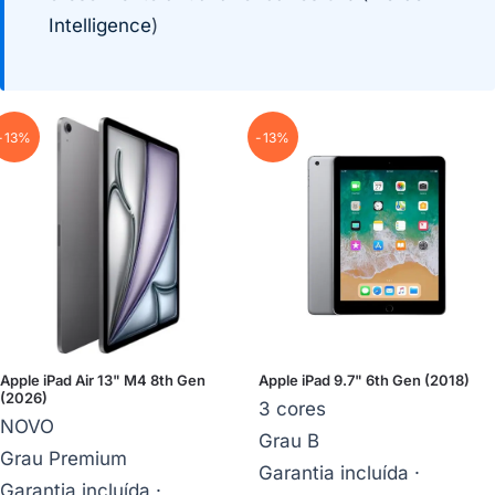
Intelligence
)
-13%
-13%
Apple iPad Air 13" M4 8th Gen
Apple iPad 9.7" 6th Gen (2018)
(2026)
3 cores
NOVO
Grau B
Grau Premium
Garantia incluída ·
Garantia incluída ·