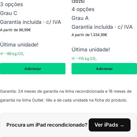
(2025)
3 opções
4 opções
Grau C
Grau A
Garantia incluída · c/ IVA
Garantia incluída · c/ IVA
A partir de
86,99
€
A partir de
1.334,99
€
Última unidade!
Última unidade!
🌱 −99 kg CO₂
🌱 −115 kg CO₂
Adicionar
Adicionar
Garantia: 24 meses de garantia na linha recondicionada e 18 meses de
garantia na linha Outlet. Vês a de cada unidade na ficha do produto.
Procura um iPad recondicionado?
Ver iPads →