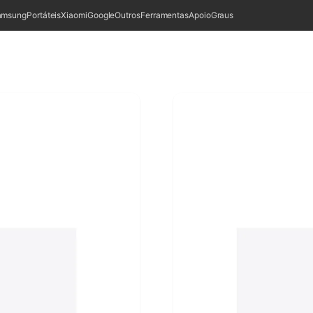
amsung
Portáteis
Xiaomi
Google
Outros
Ferramentas
Apoio
Graus