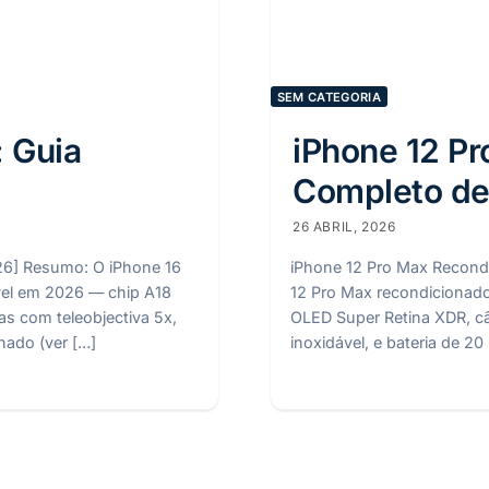
SEM CATEGORIA
: Guia
iPhone 12 Pr
Completo de
26 ABRIL, 2026
26] Resumo: O iPhone 16
iPhone 12 Pro Max Recond
vel em 2026 — chip A18
12 Pro Max recondicionado
s com teleobjectiva 5x,
OLED Super Retina XDR, câ
nado (ver […]
inoxidável, e bateria de 20