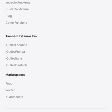
Impacto Ambiental
Sustentabilidade
Blog
Como Funciona
Também Estamos Em
iOutlet Espanha
iOutlet França
iOutlet Italia
iOutlet Deutsch
Marketplaces
Fnac
Worten
KuantoKusta