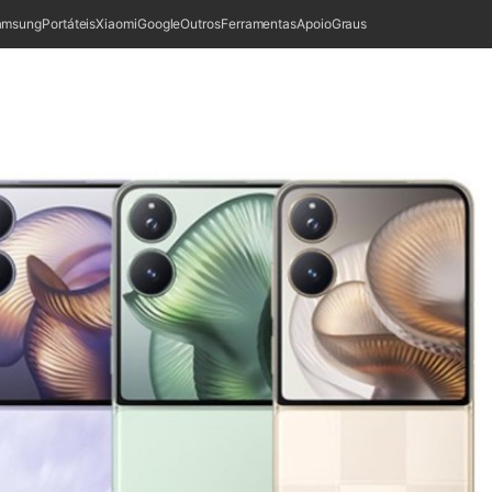
amsung
Portáteis
Xiaomi
Google
Outros
Ferramentas
Apoio
Graus