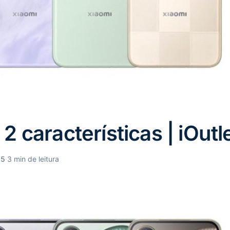
2 características | iOutl
25
·
3 min de leitura