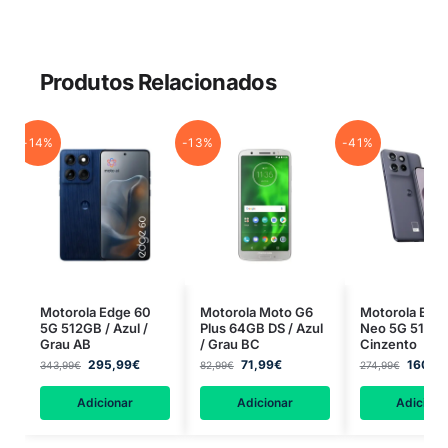
Produtos Relacionados
-14%
-13%
-41%
Motorola Edge 60
Motorola Moto G6
Motorola Edg
5G 512GB / Azul /
Plus 64GB DS / Azul
Neo 5G 512GB
Grau AB
/ Grau BC
Cinzento
295,99
€
71,99
€
160,9
343,99
€
82,99
€
274,99
€
Adicionar
Adicionar
Adiciona