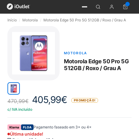
Início
/
Motorola
/
Motorola Edge 50 Pro 5G 512GB / Roxo / Grau A
MOTOROLA
Motorola Edge 50 Pro 5G
512GB / Roxo / Grau A
405,99
€
470,99
€
PROMOÇÃO!
c/ IVA incluído
Pagamento faseado em 3× ou 4×
Klarna
FLOA
Última unidade!