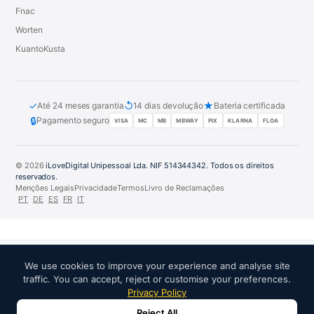
Fnac
Worten
KuantoKusta
✓
↺
★
Até 24 meses garantia
14 dias devolução
Bateria certificada
🔒
Pagamento seguro
VISA
MC
MB
MBWAY
PIX
KLARNA
FLOA
© 2026
iLoveDigital Unipessoal Lda. NIF 514344342. Todos os direitos
reservados.
Menções Legais
Privacidade
Termos
Livro de Reclamações
PT
DE
ES
FR
IT
We use cookies to improve your experience and analyse site
PARCEIROS DE CONFIANÇA:
traffic. You can accept, reject or customise your preferences.
Privacy Policy
Reject All