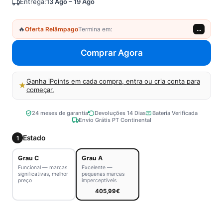
Entrega:
13 Ago – 19 Ago
🔥
Oferta Relâmpago
Termina em:
...
Comprar Agora
Ganha iPoints em cada compra, entra ou cria conta para
★
começar.
24 meses de garantia
Devoluções 14 Dias
Bateria Verificada
Envio Grátis PT Continental
Estado
1
Grau C
Grau A
Funcional — marcas
Excelente —
significativas, melhor
pequenas marcas
preço
imperceptíveis
405,99€