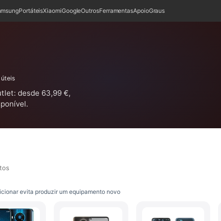
amsung
Portáteis
Xiaomi
Google
Outros
Ferramentas
Apoio
Graus
 úteis
let: desde 63,99 €,
ponível.
tos
cionar evita produzir um equipamento novo