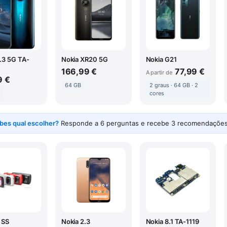
.3 5G TA-
Nokia XR20 5G
Nokia G21
166,99 €
77,99 €
A partir de
9 €
64 GB
2 graus · 64 GB · 2
cores
bes qual escolher?
Responde a 6 perguntas e recebe 3 recomendações
 SS
Nokia 2.3
Nokia 8.1 TA-1119