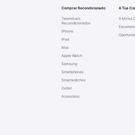
Comprar Recondicionado
A Tua Co
Telemóveis
A Minha 
Recondicionados
Encomen
iPhone
Oportuni
iPad
Mac
Apple Watch
Samsung
Smartphones
Smartwatches
Outlet
Acessórios