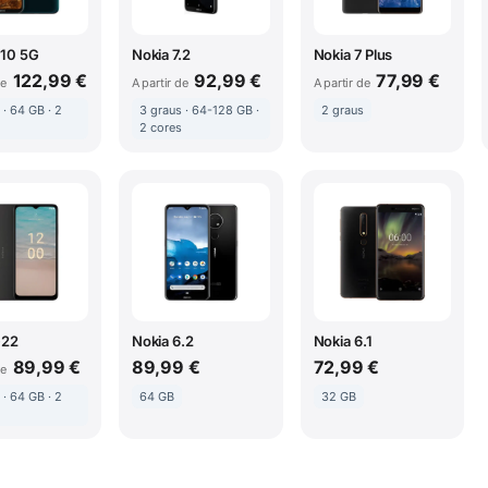
X10 5G
Nokia 7.2
Nokia 7 Plus
122,99 €
92,99 €
77,99 €
de
A partir de
A partir de
 · 64 GB · 2
3 graus · 64-128 GB ·
2 graus
2 cores
G22
Nokia 6.2
Nokia 6.1
89,99 €
89,99 €
72,99 €
de
 · 64 GB · 2
64 GB
32 GB