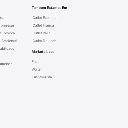
Também Estamos Em
esa
iOutlet Espanha
Promessas
iOutlet França
de Compra
iOutlet Italia
 Ambiental
iOutlet Deutsch
abilidade
Marketplaces
Fnac
unciona
Worten
KuantoKusta