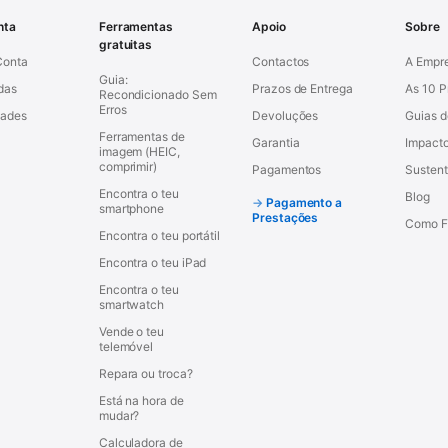
nta
Ferramentas
Apoio
Sobre
gratuitas
Conta
Contactos
A Empr
Guia:
das
Prazos de Entrega
As 10 
Recondicionado Sem
Erros
dades
Devoluções
Guias 
Ferramentas de
Garantia
Impacto
imagem (HEIC,
comprimir)
Pagamentos
Sustent
Encontra o teu
Blog
Pagamento a
smartphone
Prestações
Como F
Encontra o teu portátil
Encontra o teu iPad
Encontra o teu
smartwatch
Vende o teu
telemóvel
Repara ou troca?
Está na hora de
mudar?
Calculadora de