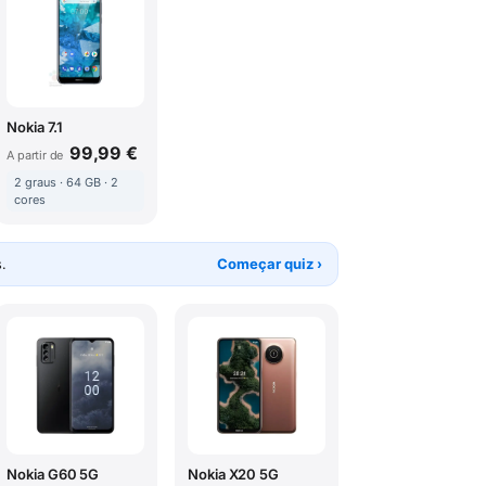
Nokia 7.1
99,99 €
A partir de
2 graus · 64 GB · 2
cores
.
Começar quiz ›
Nokia G60 5G
Nokia X20 5G