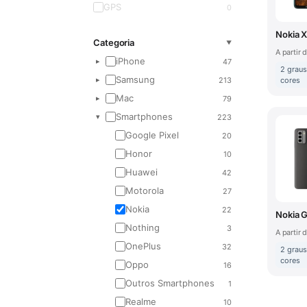
512 GB
0
GPS
0
Nokia 
Categoria
▼
A partir 
iPhone
47
▸
2 graus
Samsung
213
▸
cores
Mac
79
▸
Smartphones
223
▾
Google Pixel
20
Honor
10
Huawei
42
Motorola
27
Nokia
22
Nokia 
Nothing
3
A partir 
OnePlus
32
2 graus
cores
Oppo
16
Outros Smartphones
1
Realme
10