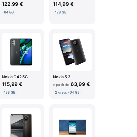
122,99 €
114,99 €
64 GB
128 GB
Nokia G42 5G
Nokia 5.3
115,99 €
63,99 €
A partir de
128 GB
2 graus · 64 GB