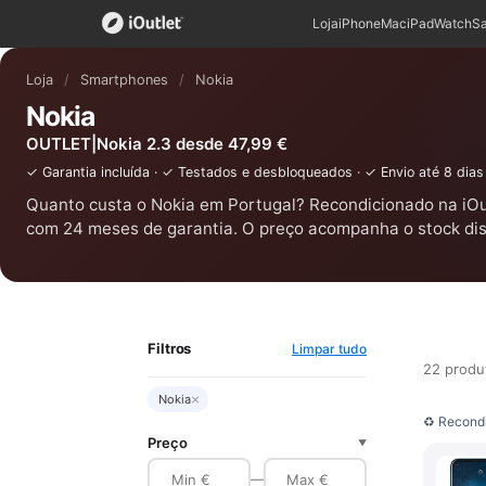
Loja
iPhone
Mac
iPad
Watch
S
Loja
/
Smartphones
/
Nokia
Nokia
OUTLET|Nokia 2.3 desde 47,99 €
✓ Garantia incluída · ✓ Testados e desbloqueados · ✓ Envio até 8 dias
Quanto custa o Nokia em Portugal? Recondicionado na iOut
com 24 meses de garantia. O preço acompanha o stock dis
Filtros
Limpar tudo
22 produ
×
Nokia
♻ Recondi
Preço
▼
—