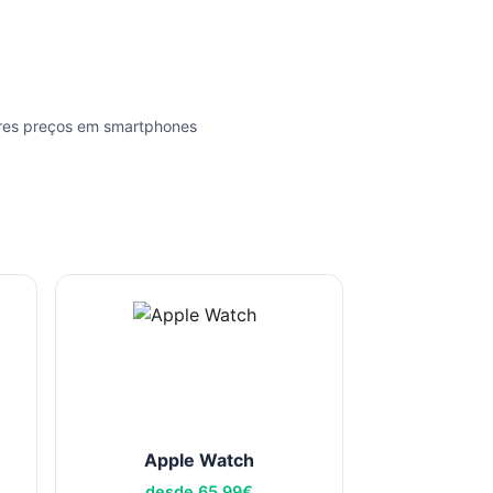
res preços em smartphones
Apple Watch
desde
65,99
€