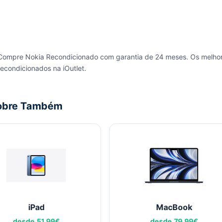
Compre Nokia Recondicionado com garantia de 24 meses. Os melho
recondicionados na iOutlet.
obre Também
iPad
MacBook
desde
51,99
€
desde
79,99
€