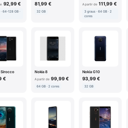
92,99 €
81,99 €
111,99 €
de
A partir de
 · 64-128 GB ·
32 GB
3 graus · 64 GB · 2
cores
 Sirocco
Nokia 8
Nokia G10
9 €
99,99 €
93,99 €
A partir de
64 GB · 2 cores
32 GB