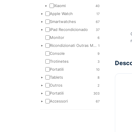
Xiaomi
40
▸
Apple Watch
17
▸
Smartwatches
67
▸
iPad Recondicionado
37
▸
Monitor
6
Ricondizionati Outras Marcas
1
▸
Console
9
Trotinetes
3
Desc
Portatili
10
Tablets
8
▸
Outros
2
▸
Portatili
303
▸
Accessori
67
▸