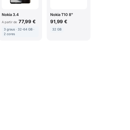
Nokia 3.4
Nokia T10 8"
77,99 €
91,99 €
A partir de
3 graus · 32-64 GB ·
32 GB
2 cores