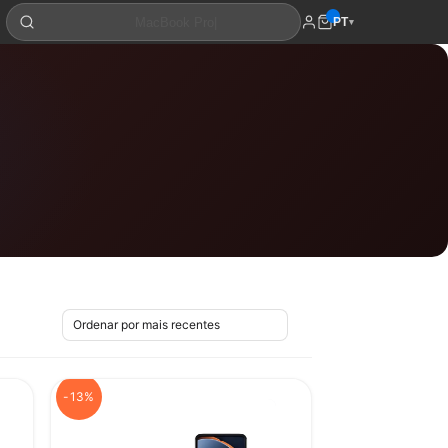
PT
▾
-13%