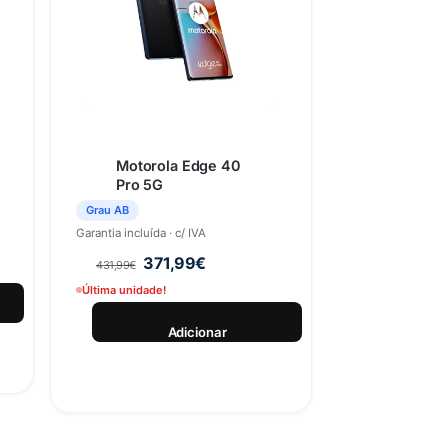
Motorola Edge 40
Pro 5G
Grau AB
Garantia incluída · c/ IVA
371,99
€
431,99
€
Última unidade!
Adicionar