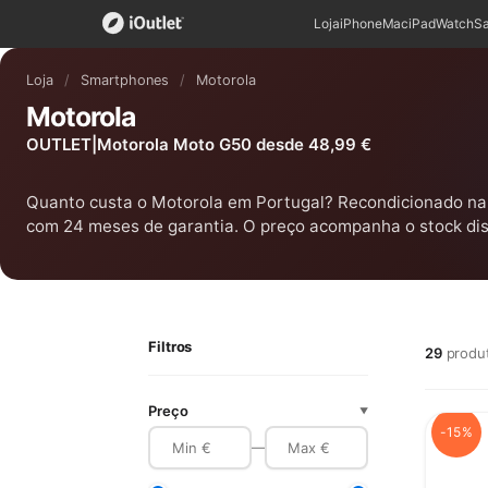
Loja
iPhone
Mac
iPad
Watch
S
Loja
/
Smartphones
/
Motorola
Motorola
OUTLET|Motorola Moto G50 desde 48,99 €
Quanto custa o Motorola em Portugal? Recondicionado na 
com 24 meses de garantia. O preço acompanha o stock dis
Filtros
29
produ
Preço
▼
-15%
—