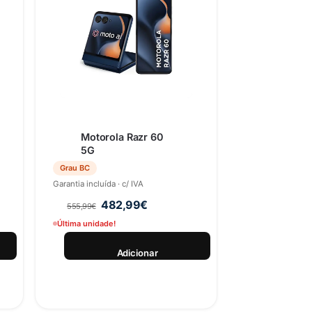
Motorola Razr 60
5G
Grau BC
Garantia incluída · c/ IVA
482,99
€
555,99
€
Última unidade!
Adicionar