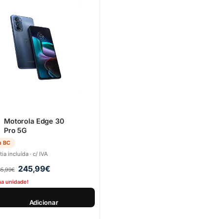
Motorola Edge 30
Pro 5G
u BC
ia incluída · c/ IVA
245,99
€
5,99
€
ma unidade!
Adicionar