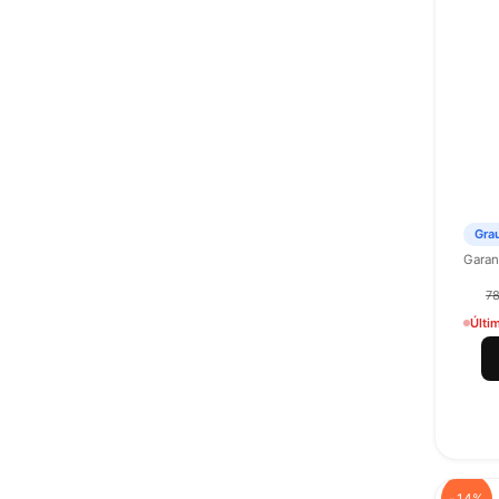
Gra
Garant
78
Últi
-14%