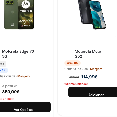
Motorola Edge 70
Motorola Moto
5G
G52
Grau BC
res
Garantia incluída ·
Margem
u AB
114,99
€
ia incluída ·
Margem
137,99
€
Última unidade!
A partir de
350,99
€
Adicionar
ma unidade!
Ver Opções