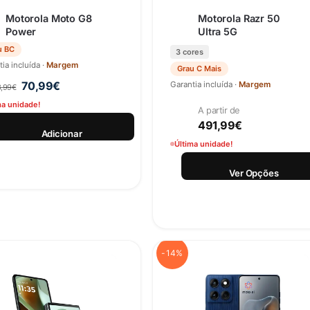
Motorola Moto G8
Motorola Razr 50
Power
Ultra 5G
u BC
3 cores
ia incluída ·
Margem
Grau C Mais
70,99
€
Garantia incluída ·
Margem
,99
€
ma unidade!
A partir de
491,99
€
Adicionar
Última unidade!
Ver Opções
-14%