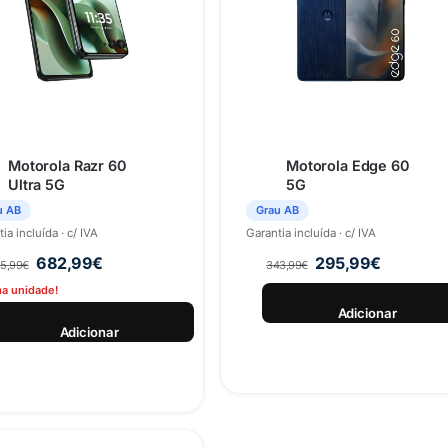
Motorola Razr 60
Motorola Edge 60
Ultra 5G
5G
u AB
Grau AB
ia incluída · c/ IVA
Garantia incluída · c/ IVA
682,99
€
295,99
€
5,99
€
343,99
€
ma unidade!
Adicionar
Adicionar