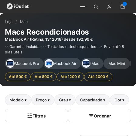
Loja
/
Mac
Macs Recondicionados
MacBook Air (Retina, 13" 2018) desde 192,99 €
✓ Garantia incluída · ✓ Testados e desbloqueados · ✓ Envio até 8
dias úteis
Macbook Pro
Macbook Air
iMac
Mac Mini
Até 500 €
Até 800 €
Até 1200 €
Até 2000 €
Modelo ▾
Preço ▾
Grau ▾
Capacidade ▾
Cor ▾
Filtros
Ordenar