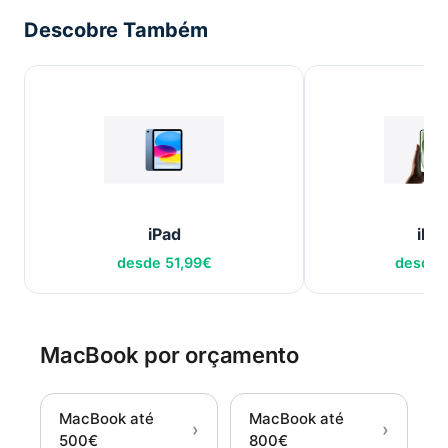
Descobre Também
iPad
iPh
desde
51,99
€
desde
MacBook por orçamento
MacBook até
MacBook até
›
›
500€
800€