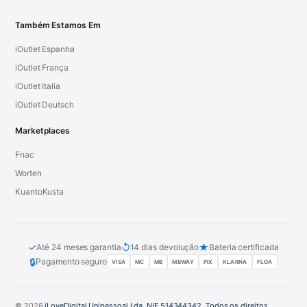
Também Estamos Em
iOutlet Espanha
iOutlet França
iOutlet Italia
iOutlet Deutsch
Marketplaces
Fnac
Worten
KuantoKusta
✓
↺
★
Até 24 meses garantia
14 dias devolução
Bateria certificada
🔒
Pagamento seguro
VISA
MC
MB
MBWAY
PIX
KLARNA
FLOA
© 2026
iLoveDigital Unipessoal Lda. NIF 514344342. Todos os direitos