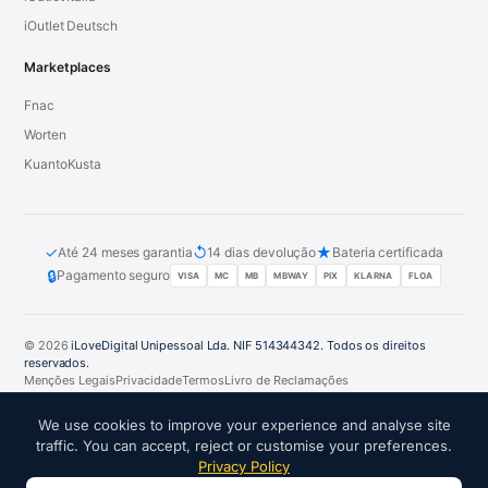
iOutlet Deutsch
Marketplaces
Fnac
Worten
KuantoKusta
✓
↺
★
Até 24 meses garantia
14 dias devolução
Bateria certificada
🔒
Pagamento seguro
VISA
MC
MB
MBWAY
PIX
KLARNA
FLOA
© 2026
iLoveDigital Unipessoal Lda. NIF 514344342. Todos os direitos
reservados.
Menções Legais
Privacidade
Termos
Livro de Reclamações
PT
DE
ES
FR
IT
We use cookies to improve your experience and analyse site
traffic. You can accept, reject or customise your preferences.
Privacy Policy