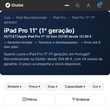
Loja
/
iPad Recondicionado
/
iPad Pro
/
iPad Pro 11" (1ª
geração)
iPad Pro 11" (1ª geração)
OUTLET|Apple iPad Pro 11" 1st Gen (2018) desde 121,99 €
✓ Garantia incluída · ✓ Testados e desbloqueados · ✓ Envio até 8
dias úteis
Quanto custa o iPad Pro 11" (1ª geração) em Portugal?
Recondicionado na iOutlet: desde 254,99 €, com 24 meses de
garantia. O preço acompanha o stock disponível.
Modelo ▾
Preço ▾
Grau ▾
Capacidade ▾
Cor ▾
Filtros
Ordenar