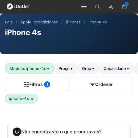
Loja
/
Apple Ricondizionati
/
iPhones
/
iPhone 4s
iPhone 4s
Modelo: iphone-4s
▾
Preço
▾
Grau
▾
Capacidade
▾
Filtros
Ordenar
1
×
iphone-4s
Não encontraste o que procuravas?