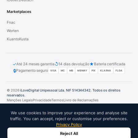
Marketplaces
Fnac
Worten
KuantoKusta
✓
↺
★
Até 24 meses garantia
14 dias devolução
Bateria certificada
🔒
Pagamento seguro
VISA
MC
MB
MBWAY
PIX
KLARNA
FLOA
© 2026
iLoveDigital Unipessoal Lda. NIF 514344342. Todos os direitos
reservados.
Menções Legais
Privacidade
Termos
Livro de Reclamações
PT
DE
ES
FR
IT
We use cookies to improve your experience and analyse site
traffic. You can accept, reject or customise your preferences.
Privacy Policy
Reject All
PARCEIROS DE CONFIANÇA: