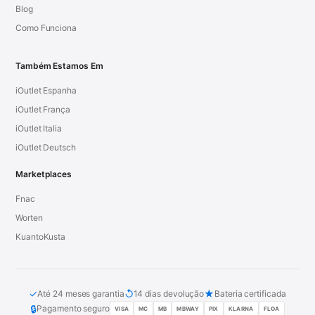
Blog
Como Funciona
Também Estamos Em
iOutlet Espanha
iOutlet França
iOutlet Italia
iOutlet Deutsch
Marketplaces
Fnac
Worten
KuantoKusta
✓
↺
★
Até 24 meses garantia
14 dias devolução
Bateria certificada
🔒
Pagamento seguro
VISA
MC
MB
MBWAY
PIX
KLARNA
FLOA