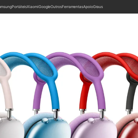
amsung
Portáteis
Xiaomi
Google
Outros
Ferramentas
Apoio
Graus