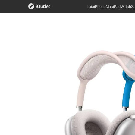
Loja
iPhone
Mac
iPad
Watch
S