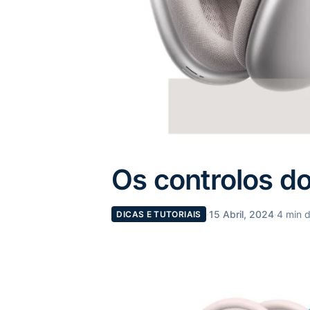
Os controlos d
·
15 Abril, 2024
·
4 min d
DICAS E TUTORIAIS