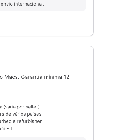
nvio internacional.
o Macs. Garantia mínima 12
(varia por seller)
rs de vários países
rbed e refurbisher
 em PT