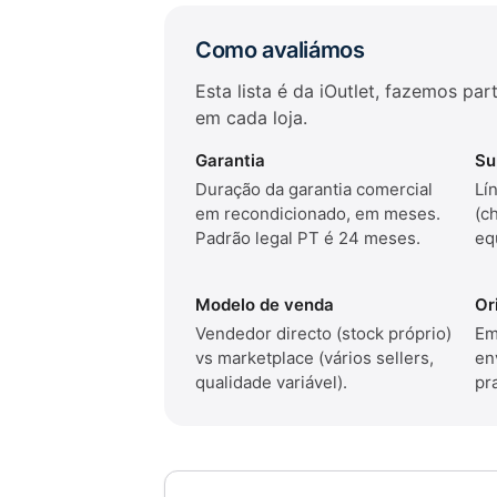
Como avaliámos
Esta lista é da iOutlet, fazemos pa
em cada loja.
Garantia
Su
Duração da garantia comercial
Lí
em recondicionado, em meses.
(c
Padrão legal PT é 24 meses.
eq
Modelo de venda
Or
Vendedor directo (stock próprio)
Em
vs marketplace (vários sellers,
en
qualidade variável).
pr