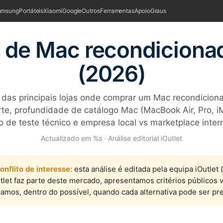
amsung
Portáteis
Xiaomi
Google
Outros
Ferramentas
Apoio
Graus
s de Mac recondiciona
(2026)
 das principais lojas onde comprar um Mac recondicion
rte, profundidade de catálogo Mac (MacBook Air, Pro, i
 de teste técnico e empresa local vs marketplace inter
Actualizado em %s · Análise editorial iOutlet
onflito de interesse:
esta análise é editada pela equipa iOutlet
tlet faz parte deste mercado, apresentamos critérios públicos v
camos, dentro do possível, quando cada alternativa pode ser pref