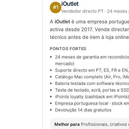
iOutlet
#1
Vendedor directo PT · 24 meses 
A
iOutlet
é uma empresa portugues
activa desde 2017. Vende directa
técnico antes de irem à loja onli
PONTOS FORTES
24 meses de garantia em recondicio
mercado)
Suporte directo em PT, ES, FR e EN,
Catálogo Mac completo (Air, Pro, iMac
Bateria testada com software técnic
Teste de teclado, ecrã, portas e SSD
iPoints loyalty (cashback em iPoints
Empresa portuguesa local · stock e
Devolução 14 dias gratuitos
Melhor para
Profissionais, criativo