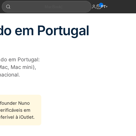
PT
▾
do em Portugal
ado em Portugal:
Mac, Mac mini),
nacional.
 (founder Nuno
erificáveis em
erível à iOutlet.