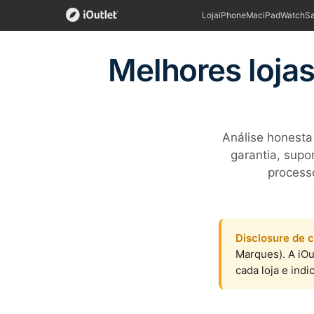
Loja
iPhone
Mac
iPad
Watch
S
Melhores loja
Análise honesta
garantia, supo
processo
Disclosure de c
Marques). A iOu
cada loja e indi