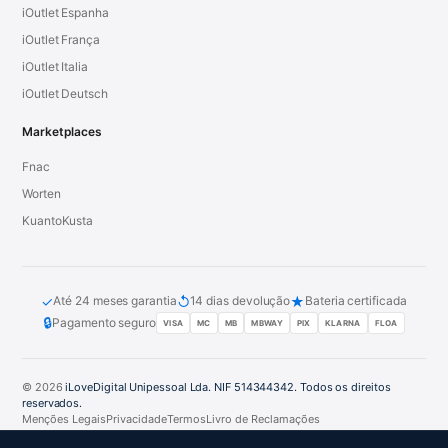
iOutlet Espanha
iOutlet França
iOutlet Italia
iOutlet Deutsch
Marketplaces
Fnac
Worten
KuantoKusta
✓
↺
★
Até 24 meses garantia
14 dias devolução
Bateria certificada
🔒
Pagamento seguro
VISA
MC
MB
MBWAY
PIX
KLARNA
FLOA
© 2026
iLoveDigital Unipessoal Lda. NIF 514344342. Todos os direitos
reservados.
Menções Legais
Privacidade
Termos
Livro de Reclamações
PT
DE
ES
FR
IT