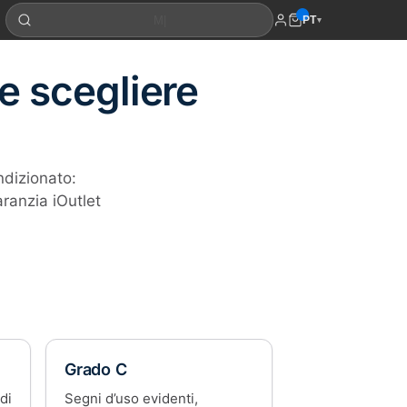
PT
▾
e scegliere
ndizionato:
aranzia iOutlet
Grado C
di
Segni d’uso evidenti,