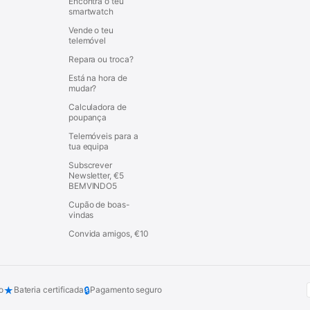
Encontra o teu
smartwatch
Vende o teu
telemóvel
Repara ou troca?
Está na hora de
mudar?
Calculadora de
poupança
Telemóveis para a
tua equipa
Subscrever
Newsletter, €5
BEMVINDO5
Cupão de boas-
vindas
Convida amigos, €10
★
🔒
o
Bateria certificada
Pagamento seguro