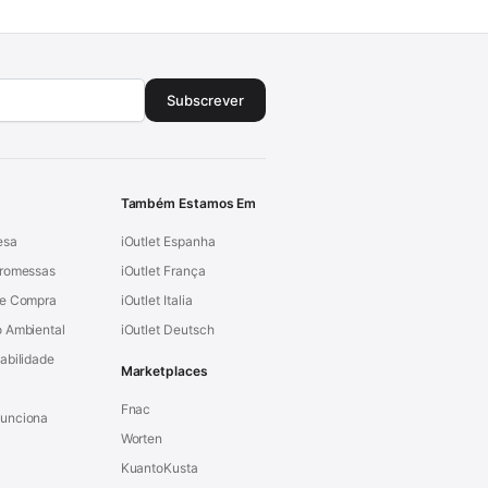
Subscrever
Também Estamos Em
esa
iOutlet Espanha
Promessas
iOutlet França
de Compra
iOutlet Italia
 Ambiental
iOutlet Deutsch
abilidade
Marketplaces
Fnac
unciona
Worten
KuantoKusta