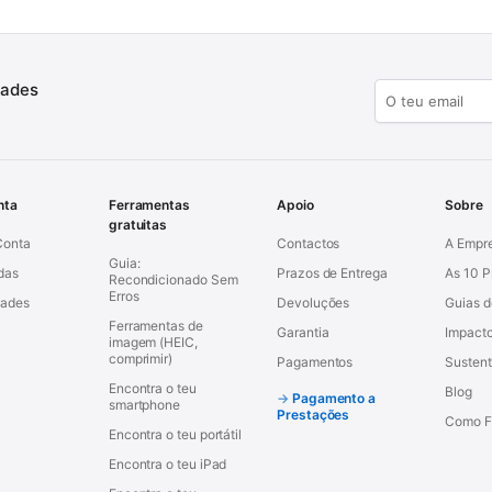
dades
nta
Ferramentas
Apoio
Sobre
gratuitas
Conta
Contactos
A Empr
Guia:
das
Prazos de Entrega
As 10 
Recondicionado Sem
Erros
dades
Devoluções
Guias 
Ferramentas de
Garantia
Impacto
imagem (HEIC,
comprimir)
Pagamentos
Sustent
Encontra o teu
Blog
Pagamento a
smartphone
Prestações
Como F
Encontra o teu portátil
Encontra o teu iPad