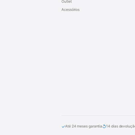
Outlet
Acessórios
✓
↺
Até 24 meses garantia
14 dias devoluçã