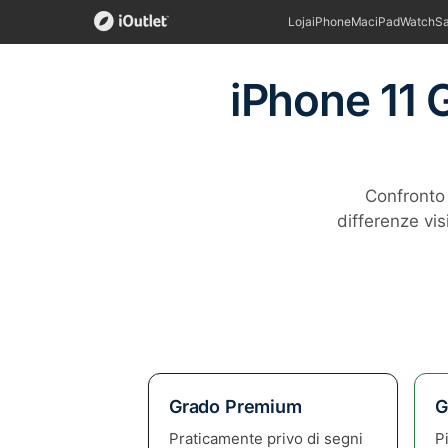
Loja
iPhone
Mac
iPad
Watch
S
iPhone 11 
Confronto 
differenze vis
Grado Premium
G
Praticamente privo di segni
Pi