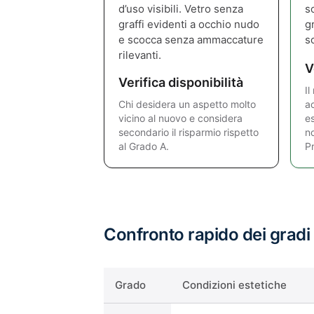
d’uso visibili. Vetro senza
s
graffi evidenti a occhio nudo
g
e scocca senza ammaccature
s
rilevanti.
V
Verifica disponibilità
Il
Chi desidera un aspetto molto
ac
vicino al nuovo e considera
e
secondario il risparmio rispetto
n
al Grado A.
P
Confronto rapido dei gradi
Grado
Condizioni estetiche