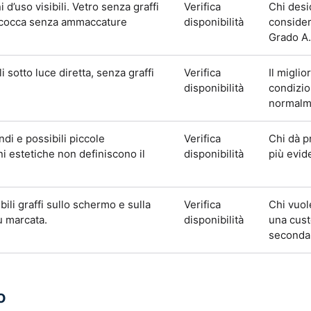
 d’uso visibili. Vetro senza graffi
Verifica
Chi desi
 scocca senza ammaccature
disponibilità
consider
Grado A.
li sotto luce diretta, senza graffi
Verifica
Il miglio
disponibilità
condizio
normalme
ndi e possibili piccole
Verifica
Chi dà pr
 estetiche non definiscono il
disponibilità
più evide
bili graffi sullo schermo e sulla
Verifica
Chi vuol
ù marcata.
disponibilità
una custo
secondar
o