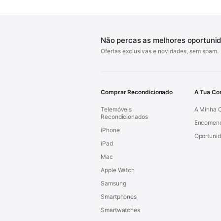
Não percas as melhores oportuni
Ofertas exclusivas e novidades, sem spam.
Comprar Recondicionado
A Tua Co
Telemóveis
A Minha 
Recondicionados
Encomen
iPhone
Oportuni
iPad
Mac
Apple Watch
Samsung
Smartphones
Smartwatches