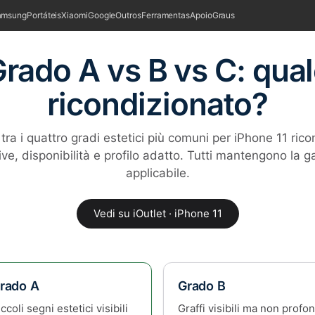
amsung
Portáteis
Xiaomi
Google
Outros
Ferramentas
Apoio
Graus
Grado A vs B vs C: qual
ricondizionato?
tra i quattro gradi estetici più comuni per iPhone 11 rico
ive, disponibilità e profilo adatto. Tutti mantengono la g
applicabile.
Vedi su iOutlet · iPhone 11
rado A
Grado B
ccoli segni estetici visibili
Graffi visibili ma non profon