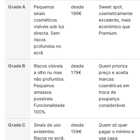
Grade A
Pequenos
desde
Sweet spot,
sinais
199€
cosmeticamente
cosméticos
excelente, mais
visíveis sob luz
económico que
directa. Sem
Premium.
riscos
profundos no
ecrã.
Grade B
Riscos visíveis
desde
Quem prioriza
a olho nu mas
179€
preço e aceita
não profundos.
marcas
Pequenos
cosméticas em
amassos
troca de
possíveis.
poupança
Funcionalidade
considerável.
100%.
Grade C
Sinais de uso
desde
Quem só quer
evidentes.
159€
pagar o mínimo e
Riscos no ecrã,
usa capa