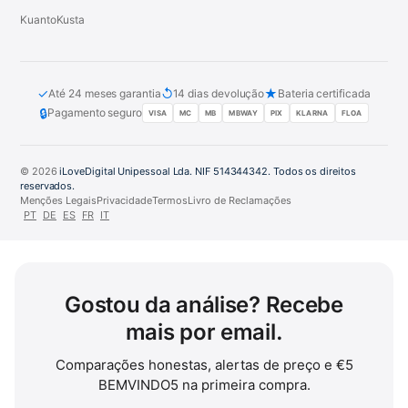
KuantoKusta
✓
↺
★
Até 24 meses garantia
14 dias devolução
Bateria certificada
🔒
Pagamento seguro
VISA
MC
MB
MBWAY
PIX
KLARNA
FLOA
© 2026
iLoveDigital Unipessoal Lda. NIF 514344342. Todos os direitos
reservados.
Menções Legais
Privacidade
Termos
Livro de Reclamações
PT
DE
ES
FR
IT
Gostou da análise? Recebe
mais por email.
Comparações honestas, alertas de preço e €5
BEMVINDO5 na primeira compra.