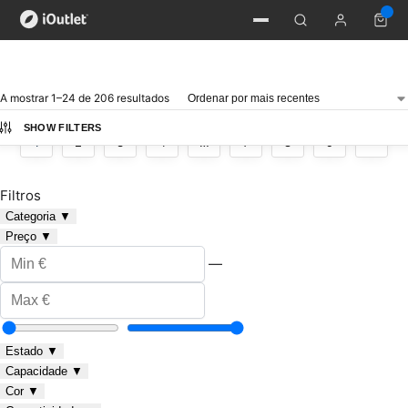
A mostrar 1–24 de 206 resultados
SHOW FILTERS
1
2
3
4
…
7
8
9
Filtros
Categoria
▼
Preço
▼
—
Estado
▼
Capacidade
▼
Cor
▼