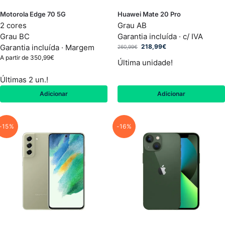
Motorola Edge 70 5G
Huawei Mate 20 Pro
2 cores
Grau AB
Grau BC
Garantia incluída · c/ IVA
Garantia incluída ·
Margem
218,99
€
260,99
€
A partir de
350,99
€
Última unidade!
Últimas 2 un.!
Adicionar
Adicionar
-15%
-16%