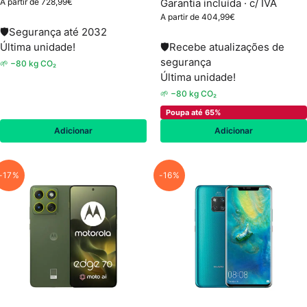
A partir de
728,99
€
Garantia incluída · c/ IVA
A partir de
404,99
€
🛡
Segurança até 2032
Última unidade!
🛡
Recebe atualizações de
segurança
🌱 −80 kg CO₂
Última unidade!
🌱 −80 kg CO₂
Poupa até 65%
Adicionar
Adicionar
-17%
-16%