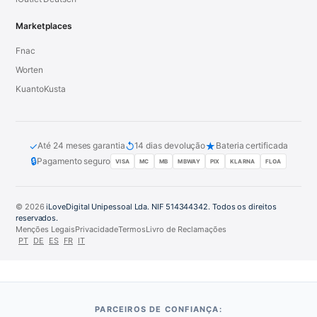
Marketplaces
Fnac
Worten
KuantoKusta
✓
↺
★
Até 24 meses garantia
14 dias devolução
Bateria certificada
🔒
Pagamento seguro
VISA
MC
MB
MBWAY
PIX
KLARNA
FLOA
© 2026
iLoveDigital Unipessoal Lda. NIF 514344342. Todos os direitos
reservados.
Menções Legais
Privacidade
Termos
Livro de Reclamações
PT
DE
ES
FR
IT
PARCEIROS DE CONFIANÇA: