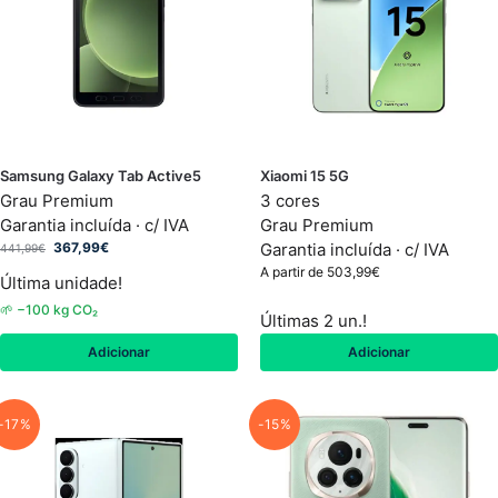
Samsung Galaxy Tab Active5
Xiaomi 15 5G
Grau Premium
3 cores
Garantia incluída · c/ IVA
Grau Premium
367,99
€
Garantia incluída · c/ IVA
441,99
€
A partir de
503,99
€
Última unidade!
🌱 −100 kg CO₂
Últimas 2 un.!
Adicionar
Adicionar
-17%
-15%