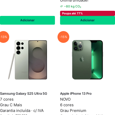
Última unidade!
🌱 −80 kg CO₂
Poupa até 77%
Adicionar
Adicionar
-13%
-15%
Samsung Galaxy S25 Ultra 5G
Apple iPhone 13 Pro
7 cores
NOVO
Grau C Mais
6 cores
Garantia incluída · c/ IVA
Grau Premium