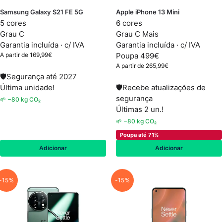
Samsung Galaxy S21 FE 5G
Apple iPhone 13 Mini
5 cores
6 cores
Grau C
Grau C Mais
Garantia incluída · c/ IVA
Garantia incluída · c/ IVA
A partir de
169,99
€
Poupa 499€
A partir de
265,99
€
🛡
Segurança até 2027
Última unidade!
🛡
Recebe atualizações de
segurança
🌱 −80 kg CO₂
Últimas 2 un.!
🌱 −80 kg CO₂
Poupa até 71%
Adicionar
Adicionar
-15%
-15%