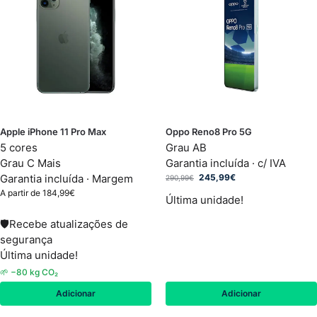
Apple iPhone 11 Pro Max
Oppo Reno8 Pro 5G
5 cores
Grau AB
Grau C Mais
Garantia incluída · c/ IVA
Garantia incluída ·
Margem
245,99
€
290,99
€
A partir de
184,99
€
Última unidade!
🛡
Recebe atualizações de
segurança
Última unidade!
🌱 −80 kg CO₂
Adicionar
Adicionar