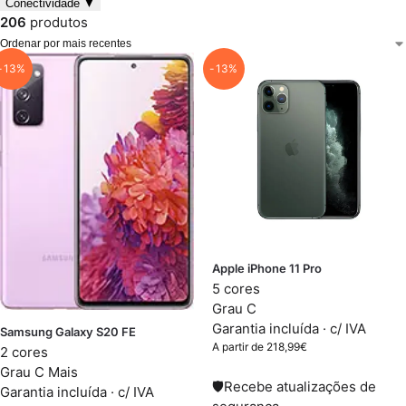
Conectividade
▼
206
produtos
-13%
-13%
Apple iPhone 11 Pro
5 cores
Grau C
Garantia incluída · c/ IVA
Samsung Galaxy S20 FE
A partir de
218,99
€
2 cores
Grau C Mais
🛡
Recebe atualizações de
Garantia incluída · c/ IVA