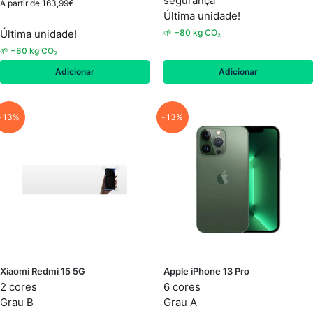
segurança
A partir de
163,99
€
Última unidade!
Última unidade!
🌱 −80 kg CO₂
🌱 −80 kg CO₂
Adicionar
Adicionar
-13%
-13%
Xiaomi Redmi 15 5G
Apple iPhone 13 Pro
2 cores
6 cores
Grau B
Grau A