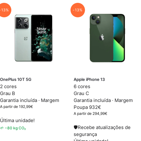
-13%
-13%
OnePlus 10T 5G
Apple iPhone 13
2 cores
6 cores
Grau B
Grau C
Garantia incluída ·
Margem
Garantia incluída ·
Margem
A partir de
192,99
€
Poupa 932€
A partir de
294,99
€
Última unidade!
🛡
Recebe atualizações de
🌱 −80 kg CO₂
segurança