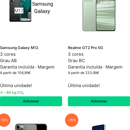
Samsung Galaxy M12
Realme GT2 Pro 5G
3 cores
3 cores
Grau AB
Grau BC
Garantia incluída ·
Margem
Garantia incluída ·
Margem
A partir de
106,99
€
A partir de
233,99
€
Última unidade!
Última unidade!
🌱 −80 kg CO₂
Adicionar
Adicionar
-13%
-15%