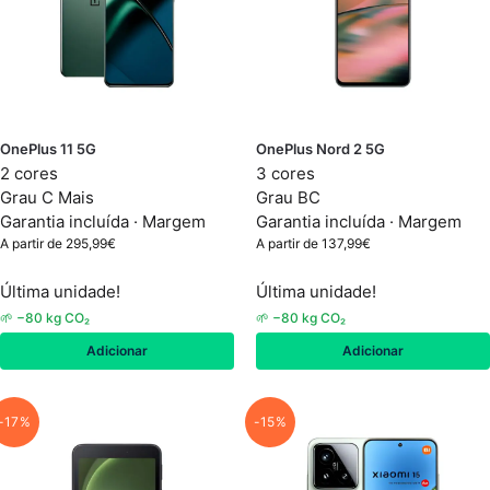
OnePlus 11 5G
OnePlus Nord 2 5G
2 cores
3 cores
Grau C Mais
Grau BC
Garantia incluída ·
Margem
Garantia incluída ·
Margem
A partir de
295,99
€
A partir de
137,99
€
Última unidade!
Última unidade!
🌱 −80 kg CO₂
🌱 −80 kg CO₂
Adicionar
Adicionar
-17%
-15%