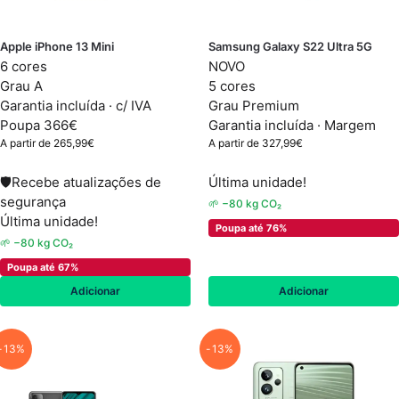
Apple iPhone 13 Mini
Samsung Galaxy S22 Ultra 5G
6 cores
NOVO
Grau A
5 cores
Garantia incluída · c/ IVA
Grau Premium
Poupa 366€
Garantia incluída ·
Margem
A partir de
265,99
€
A partir de
327,99
€
🛡
Recebe atualizações de
Última unidade!
segurança
🌱 −80 kg CO₂
Última unidade!
Poupa até 76%
🌱 −80 kg CO₂
Poupa até 67%
Adicionar
Adicionar
-13%
-13%