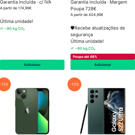
Garantia incluída · c/ IVA
Garantia incluída ·
Margem
A partir de
174,99
€
Poupa 728€
A partir de
404,99
€
Última unidade!
🛡
Recebe atualizações de
🌱 −80 kg CO₂
segurança
Última unidade!
🌱 −80 kg CO₂
Poupa até 68%
Adicionar
Adicionar
-13%
-13%