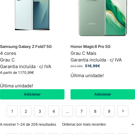
Samsung Galaxy Z Fold7 5G
Honor Magic6 Pro 5G
4 cores
Grau C Mais
Grau C
Garantia incluída · c/ IVA
Garantia incluída · c/ IVA
516,99
€
604,99
€
A partir de
1.170,99
€
Última unidade!
Última unidade!
Adicionar
Adicionar
1
2
3
4
…
7
8
9
A mostrar 1–24 de 206 resultados