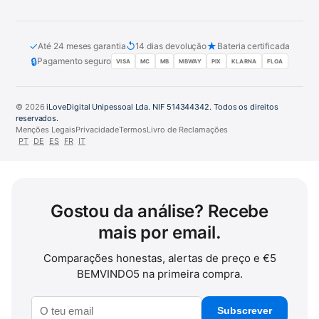
✓
↺
★
Até 24 meses garantia
14 dias devolução
Bateria certificada
🔒
Pagamento seguro
VISA
MC
MB
MBWAY
PIX
KLARNA
FLOA
© 2026
iLoveDigital Unipessoal Lda. NIF 514344342. Todos os direitos
reservados.
Menções Legais
Privacidade
Termos
Livro de Reclamações
PT
DE
ES
FR
IT
Gostou da análise? Recebe
mais por email.
Comparações honestas, alertas de preço e €5
BEMVINDO5 na primeira compra.
Subscrever