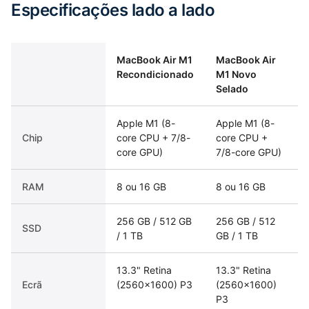
Especificações lado a lado
MacBook Air M1
MacBook Air
Recondicionado
M1 Novo
Selado
Apple M1 (8-
Apple M1 (8-
Chip
core CPU + 7/8-
core CPU +
core GPU)
7/8-core GPU)
RAM
8 ou 16 GB
8 ou 16 GB
256 GB / 512 GB
256 GB / 512
SSD
/ 1 TB
GB / 1 TB
13.3" Retina
13.3" Retina
Ecrã
(2560×1600) P3
(2560×1600)
P3