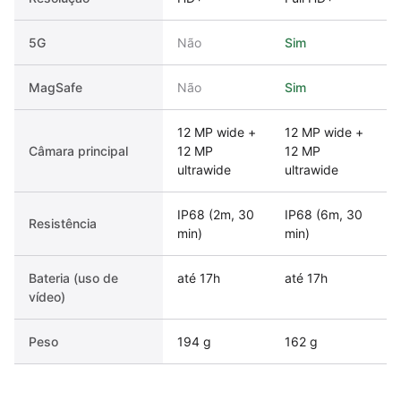
5G
Não
Sim
MagSafe
Não
Sim
12 MP wide +
12 MP wide +
Câmara principal
12 MP
12 MP
ultrawide
ultrawide
IP68 (2m, 30
IP68 (6m, 30
Resistência
min)
min)
Bateria (uso de
até 17h
até 17h
vídeo)
Peso
194 g
162 g