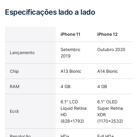
Especificações lado a lado
iPhone 11
iPhone 12
Setembro
Outubro 2020
Lançamento
2019
Chip
A13 Bionic
A14 Bionic
RAM
4 GB
4 GB
6.1" LCD
6.1" OLED
Liquid Retina
Super Retina
Ecrã
HD
XDR
(828×1792)
(1170×2532)
Resolução
HD+
Full HD+