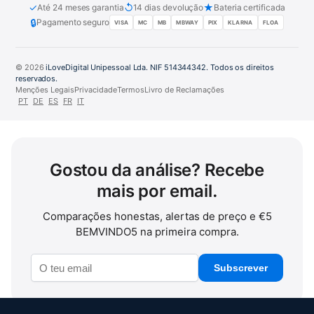
✓
↺
★
Até 24 meses garantia
14 dias devolução
Bateria certificada
🔒
Pagamento seguro
VISA
MC
MB
MBWAY
PIX
KLARNA
FLOA
© 2026
iLoveDigital Unipessoal Lda. NIF 514344342. Todos os direitos
reservados.
Menções Legais
Privacidade
Termos
Livro de Reclamações
PT
DE
ES
FR
IT
Gostou da análise? Recebe
mais por email.
Comparações honestas, alertas de preço e €5
BEMVINDO5 na primeira compra.
Subscrever