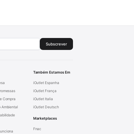
Subscrever
Também Estamos Em
esa
iOutlet Espanha
Promessas
iOutlet França
de Compra
iOutlet Italia
 Ambiental
iOutlet Deutsch
abilidade
Marketplaces
Fnac
unciona