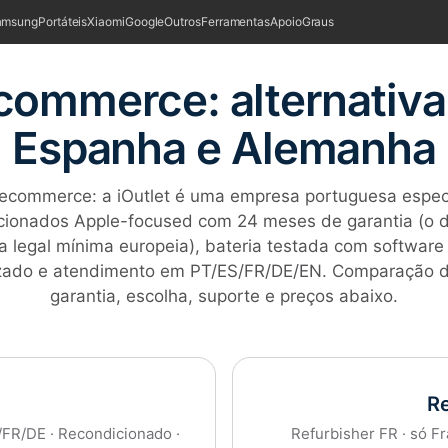
amsung
Portáteis
Xiaomi
Google
Outros
Ferramentas
Apoio
Graus
ecommerce: alternativa
Espanha e Alemanha
 Recommerce: a iOutlet é uma empresa portuguesa espec
cionados Apple-focused com 24 meses de garantia (o 
a legal mínima europeia), bateria testada com software
izado e atendimento em PT/ES/FR/DE/EN. Comparação d
garantia, escolha, suporte e preços abaixo.
R
/FR/DE · Recondicionado ·
Refurbisher FR · só Fr