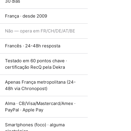
30 dias
França · desde 2009
Não — opera em FR/CH/DE/AT/BE
Francês · 24-48h resposta
Testado em 60 pontos chave ·
certificação RecQ pela Dekra
Apenas França metropolitana (24-
48h via Chronopost)
Alma · CB/Visa/Mastercard/Amex ·
PayPal · Apple Pay
Smartphones (foco) · alguma