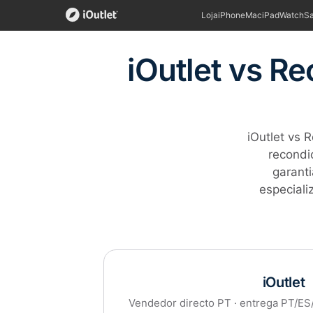
Loja
iPhone
Mac
iPad
Watch
S
iOutlet vs R
iOutlet vs
recondi
garanti
especial
iOutlet
Vendedor directo PT · entrega PT/ES