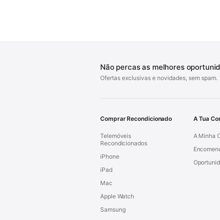
Não percas as melhores oportuni
Ofertas exclusivas e novidades, sem spam.
Comprar Recondicionado
A Tua Co
Telemóveis
A Minha 
Recondicionados
Encomen
iPhone
Oportuni
iPad
Mac
Apple Watch
Samsung