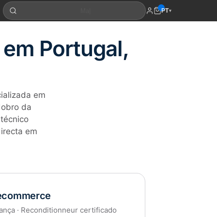
PT
▾
 em Portugal,
ializada em
dobro da
 técnico
irecta em
ecommerce
ança · Reconditionneur certificado