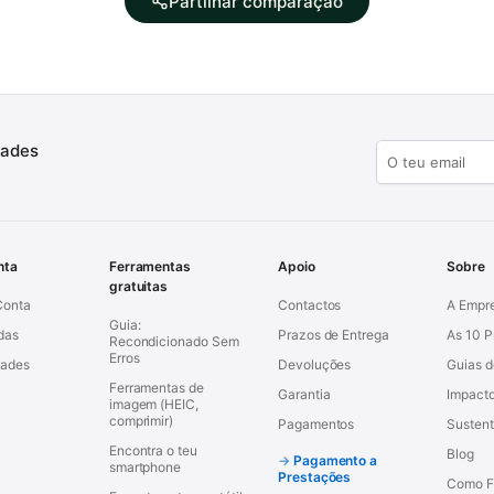
Partilhar comparação
dades
nta
Ferramentas
Apoio
Sobre
gratuitas
Conta
Contactos
A Empr
Guia:
das
Prazos de Entrega
As 10 
Recondicionado Sem
Erros
dades
Devoluções
Guias 
Ferramentas de
Garantia
Impacto
imagem (HEIC,
comprimir)
Pagamentos
Sustent
Encontra o teu
Blog
Pagamento a
smartphone
Prestações
Como F