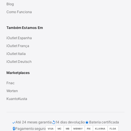
Blog
Como Funciona
Também Estamos Em
iOutlet Espanha
iOutlet França
iOutlet Italia
iOutlet Deutsch
Marketplaces
Fnac
Worten
KuantoKusta
✓
↺
★
Até 24 meses garantia
14 dias devolução
Bateria certificada
🔒
Pagamento seguro
VISA
MC
MB
MBWAY
PIX
KLARNA
FLOA