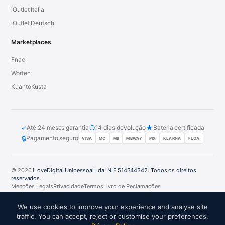
iOutlet Italia
iOutlet Deutsch
Marketplaces
Fnac
Worten
KuantoKusta
✓
↺
★
Até 24 meses garantia
14 dias devolução
Bateria certificada
🔒
Pagamento seguro
VISA
MC
MB
MBWAY
PIX
KLARNA
FLOA
© 2026
iLoveDigital Unipessoal Lda. NIF 514344342. Todos os direitos
reservados.
Menções Legais
Privacidade
Termos
Livro de Reclamações
PT
DE
ES
FR
IT
We use cookies to improve your experience and analyse site
traffic. You can accept, reject or customise your preferences.