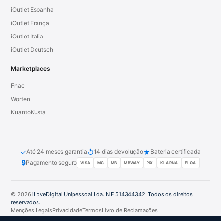
iOutlet Espanha
iOutlet França
iOutlet Italia
iOutlet Deutsch
Marketplaces
Fnac
Worten
KuantoKusta
✓
↺
★
Até 24 meses garantia
14 dias devolução
Bateria certificada
🔒
Pagamento seguro
VISA
MC
MB
MBWAY
PIX
KLARNA
FLOA
© 2026
iLoveDigital Unipessoal Lda. NIF 514344342. Todos os direitos
reservados.
Menções Legais
Privacidade
Termos
Livro de Reclamações
PT
DE
ES
FR
IT