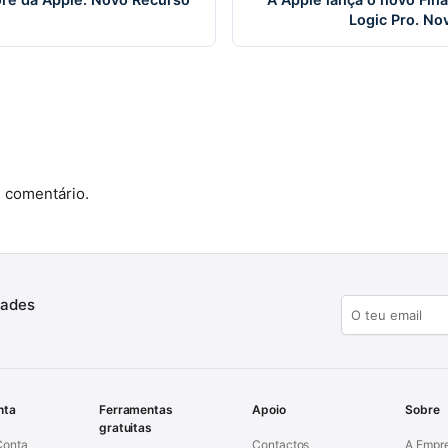
Logic Pro. No
 comentário.
dades
nta
Ferramentas
Apoio
Sobre
gratuitas
Conta
Contactos
A Empr