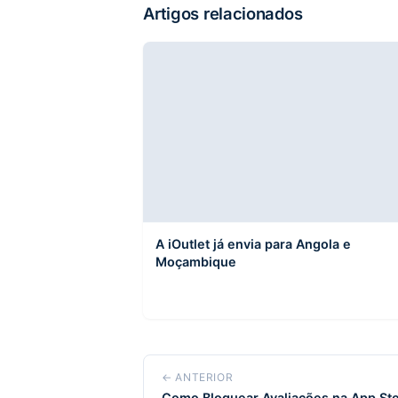
Artigos relacionados
A iOutlet já envia para Angola e
Moçambique
← ANTERIOR
Como Bloquear Avaliações na App St