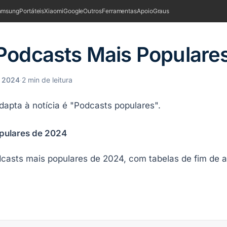
amsung
Portáteis
Xiaomi
Google
Outros
Ferramentas
Apoio
Graus
Podcasts Mais Populare
 2024
·
2 min de leitura
opulares de 2024
odcasts mais populares de 2024, com tabelas de fim de 