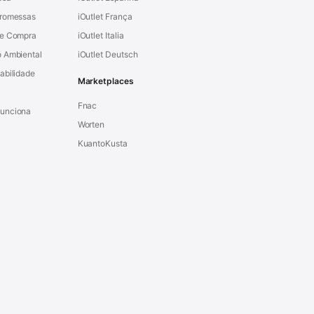
Promessas
iOutlet França
de Compra
iOutlet Italia
 Ambiental
iOutlet Deutsch
abilidade
Marketplaces
Fnac
unciona
Worten
KuantoKusta