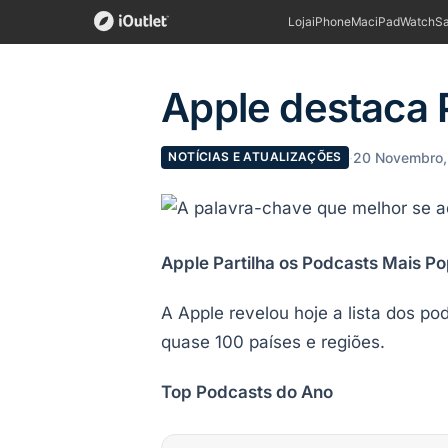
Loja
iPhone
Mac
iPad
Watch
S
Apple destaca 
·
20 Novembro,
NOTÍCIAS E ATUALIZAÇÕES
Apple Partilha os Podcasts Mais P
A Apple revelou hoje a lista dos p
quase 100 países e regiões.
Top Podcasts do Ano