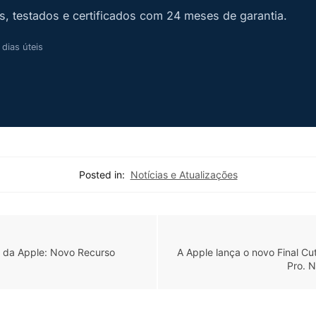
, testados e certificados com 24 meses de garantia.
 dias úteis
Posted in:
Notícias e Atualizações
 da Apple: Novo Recurso
A Apple lança o novo Final Cut
Pro. 