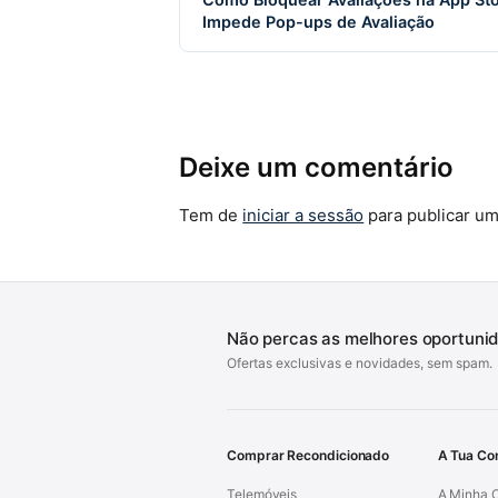
Impede Pop-ups de Avaliação
Deixe um comentário
Tem de
iniciar a sessão
para publicar um
Não percas as melhores oportuni
Ofertas exclusivas e novidades, sem spam.
Comprar Recondicionado
A Tua Co
Telemóveis
A Minha 