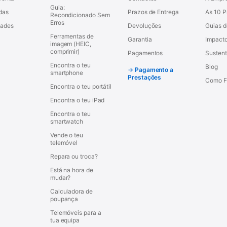
Guia:
das
Prazos de Entrega
As 10 
Recondicionado Sem
Erros
dades
Devoluções
Guias 
Ferramentas de
Garantia
Impacto
imagem (HEIC,
comprimir)
Pagamentos
Sustent
Encontra o teu
Blog
Pagamento a
smartphone
Prestações
Como F
Encontra o teu portátil
Encontra o teu iPad
Encontra o teu
smartwatch
Vende o teu
telemóvel
Repara ou troca?
Está na hora de
mudar?
Calculadora de
poupança
Telemóveis para a
tua equipa