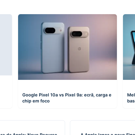
Google Pixel 10a vs Pixel 9a: ecrã, carga e
Mel
chip em foco
bas
ore da Apple: Novo Recurso
A Apple lança o novo Fina