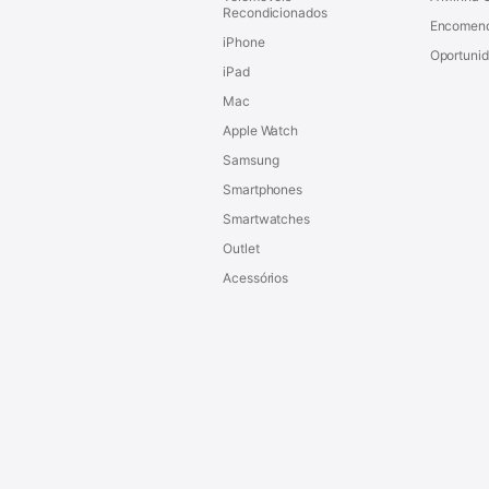
Recondicionados
Encomen
iPhone
Oportuni
iPad
Mac
Apple Watch
Samsung
Smartphones
Smartwatches
Outlet
Acessórios