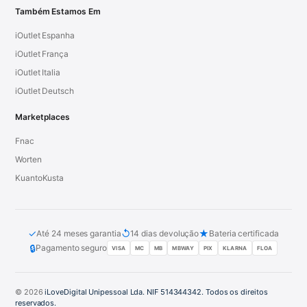
Também Estamos Em
iOutlet Espanha
iOutlet França
iOutlet Italia
iOutlet Deutsch
Marketplaces
Fnac
Worten
KuantoKusta
✓
↺
★
Até 24 meses garantia
14 dias devolução
Bateria certificada
🔒
Pagamento seguro
VISA
MC
MB
MBWAY
PIX
KLARNA
FLOA
© 2026
iLoveDigital Unipessoal Lda. NIF 514344342. Todos os direitos
reservados.