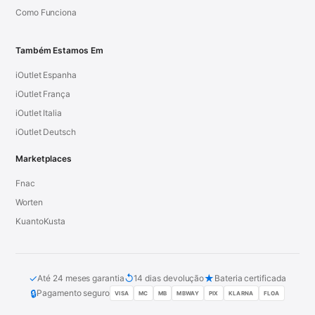
Como Funciona
Também Estamos Em
iOutlet Espanha
iOutlet França
iOutlet Italia
iOutlet Deutsch
Marketplaces
Fnac
Worten
KuantoKusta
✓
↺
★
Até 24 meses garantia
14 dias devolução
Bateria certificada
🔒
Pagamento seguro
VISA
MC
MB
MBWAY
PIX
KLARNA
FLOA