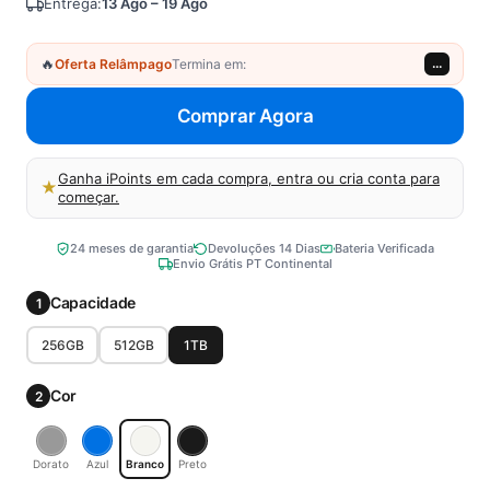
Entrega:
13 Ago – 19 Ago
🔥
Oferta Relâmpago
Termina em:
...
Comprar Agora
Ganha iPoints em cada compra, entra ou cria conta para
★
começar.
24 meses de garantia
Devoluções 14 Dias
Bateria Verificada
Envio Grátis PT Continental
Capacidade
1
256GB
512GB
1TB
Cor
2
Dorato
Azul
Branco
Preto