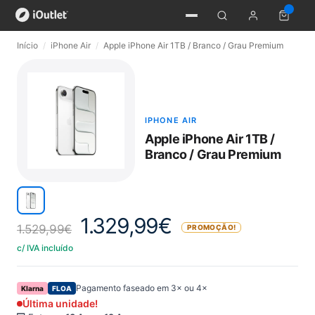
Início
/
iPhone Air
/
Apple iPhone Air 1TB / Branco / Grau Premium
IPHONE AIR
Apple iPhone Air 1TB /
Branco / Grau Premium
1.329,99
€
1.529,99
€
PROMOÇÃO!
c/ IVA incluído
Pagamento faseado em 3× ou 4×
Klarna
FLOA
Última unidade!