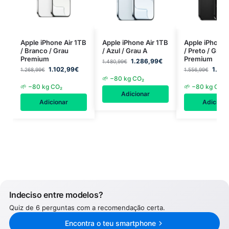
Apple iPhone Air 1TB
Apple iPhone Air 1TB
Apple iPhone 
/ Branco / Grau
/ Azul / Grau A
/ Preto / Grau
Premium
Premium
1.286,99
€
1.480,99
€
1.102,99
€
1.307
1.268,99
€
1.556,99
€
🌱 −80 kg CO₂
🌱 −80 kg CO₂
🌱 −80 kg CO₂
Adicionar
Adicionar
Adiciona
Indeciso entre modelos?
Quiz de 6 perguntas com a recomendação certa.
Encontra o teu smartphone