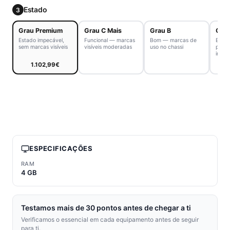
Estado
3
Grau Premium
Grau C Mais
Grau B
Grau
Estado impecável,
Funcional — marcas
Bom — marcas de
Excel
sem marcas visíveis
visíveis moderadas
uso no chassi
pequ
imper
1.102,99€
ESPECIFICAÇÕES
RAM
4 GB
Testamos mais de 30 pontos antes de chegar a ti
Verificamos o essencial em cada equipamento antes de seguir
para ti.