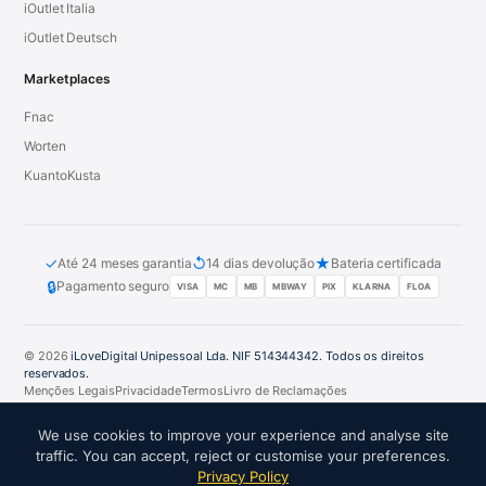
iOutlet Italia
iOutlet Deutsch
Marketplaces
Fnac
Worten
KuantoKusta
✓
↺
★
Até 24 meses garantia
14 dias devolução
Bateria certificada
🔒
Pagamento seguro
VISA
MC
MB
MBWAY
PIX
KLARNA
FLOA
© 2026
iLoveDigital Unipessoal Lda. NIF 514344342. Todos os direitos
reservados.
Menções Legais
Privacidade
Termos
Livro de Reclamações
PT
DE
ES
FR
IT
We use cookies to improve your experience and analyse site
traffic. You can accept, reject or customise your preferences.
Privacy Policy