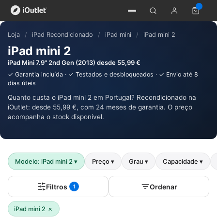
Loja
/
iPad Recondicionado
/
iPad mini
/
iPad mini 2
iPad mini 2
iPad Mini 7.9" 2nd Gen (2013) desde 55,99 €
✓ Garantia incluída · ✓ Testados e desbloqueados · ✓ Envio até 8
dias úteis
Quanto custa o iPad mini 2 em Portugal? Recondicionado na
iOutlet: desde 55,99 €, com 24 meses de garantia. O preço
acompanha o stock disponível.
Modelo: iPad mini 2
▾
Preço
▾
Grau
▾
Capacidade
▾
Filtros
Ordenar
1
×
iPad mini 2