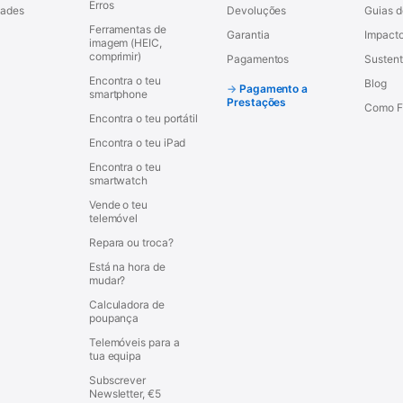
Erros
dades
Devoluções
Guias 
Ferramentas de
Garantia
Impacto
imagem (HEIC,
comprimir)
Pagamentos
Sustent
Encontra o teu
Blog
Pagamento a
smartphone
Prestações
Como F
Encontra o teu portátil
Encontra o teu iPad
Encontra o teu
smartwatch
Vende o teu
telemóvel
Repara ou troca?
Está na hora de
mudar?
Calculadora de
poupança
Telemóveis para a
tua equipa
Subscrever
Newsletter, €5