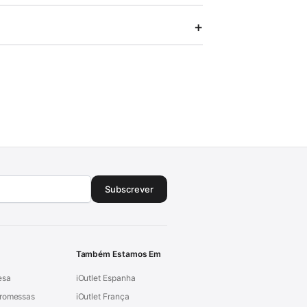
Subscrever
Também Estamos Em
esa
iOutlet Espanha
Promessas
iOutlet França