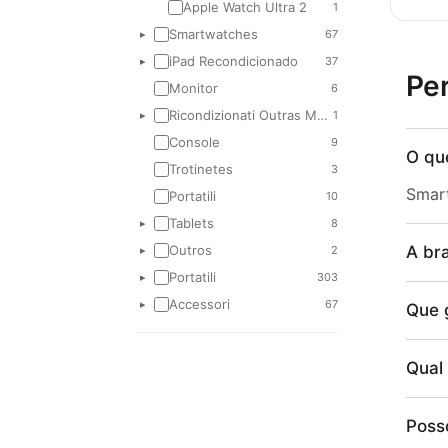
Apple Watch Ultra 2
1
Smartwatches
67
▸
iPad Recondicionado
37
▸
Pe
Monitor
6
Ricondizionati Outras Marcas
1
▸
Console
9
O qu
Trotinetes
3
Smart
Portatili
10
Tablets
8
▸
A bra
Outros
2
▸
Portatili
303
▸
Accessori
67
▸
Que 
Qual 
Poss