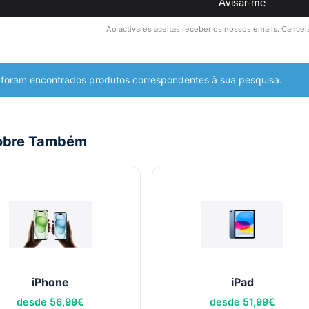
Avisar-me
Ao activares aceitas receber os nossos emails. Cance
foram encontrados produtos correspondentes à sua pesquisa.
obre Também
iPhone
iPad
desde
56,99
€
desde
51,99
€