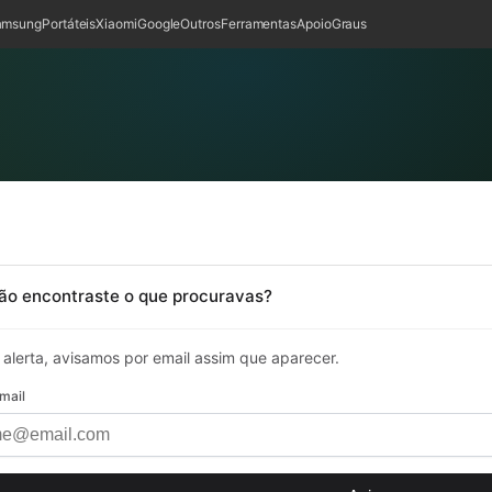
amsung
Portáteis
Xiaomi
Google
Outros
Ferramentas
Apoio
Graus
ão encontraste o que procuravas?
 alerta, avisamos por email assim que aparecer.
mail