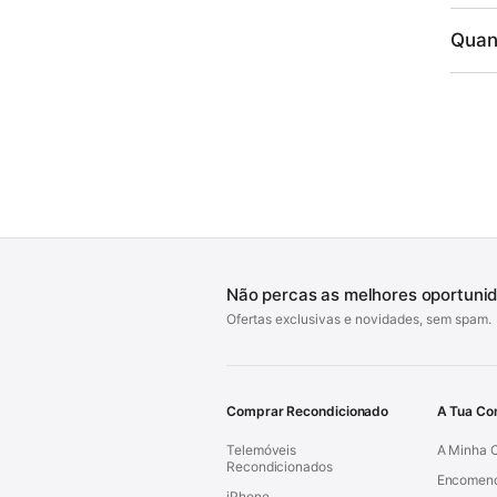
Quan
Não percas as melhores oportuni
Ofertas exclusivas e novidades, sem spam.
Comprar Recondicionado
A Tua Co
Telemóveis
A Minha 
Recondicionados
Encomen
iPhone