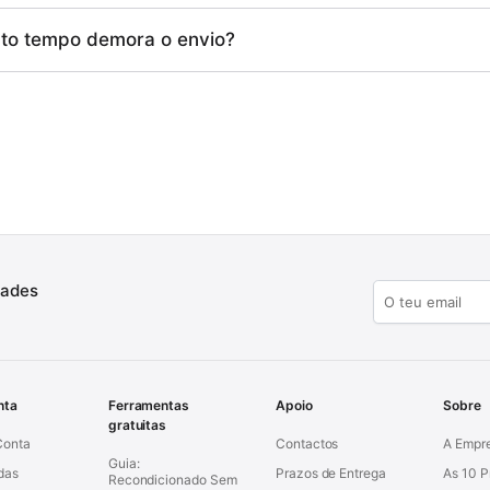
to tempo demora o envio?
dades
nta
Ferramentas
Apoio
Sobre
gratuitas
Conta
Contactos
A Empr
Guia:
das
Prazos de Entrega
As 10 
Recondicionado Sem