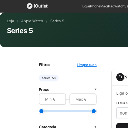
Loja
iPhone
Mac
iPad
Watch
S
Loja
/
Apple Watch
/
Series 5
Series 5
Filtros
Limpar tudo
N
×
series-5
Preço
▼
Liga o
—
O teu e
Categoria
▼