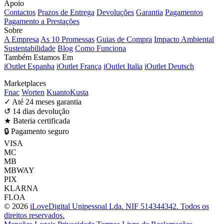
Apoio
Contactos
Prazos de Entrega
Devoluções
Garantia
Pagamentos
Pagamento a Prestações
Sobre
A Empresa
As 10 Promessas
Guias de Compra
Impacto Ambiental
Sustentabilidade
Blog
Como Funciona
Também Estamos Em
iOutlet Espanha
iOutlet França
iOutlet Italia
iOutlet Deutsch
Marketplaces
Fnac
Worten
KuantoKusta
✓
Até 24 meses garantia
↺
14 dias devolução
★
Bateria certificada
🔒
Pagamento seguro
VISA
MC
MB
MBWAY
PIX
KLARNA
FLOA
© 2026
iLoveDigital Unipessoal Lda. NIF 514344342. Todos os
direitos reservados.