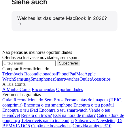
Siehe auch
Welches ist das beste MacBook in 2026?
Não percas as melhores oportunidades
Ofertas exclusivas e novidades, sem spam.
Subscrever
Comprar Recondicionado
Telemóveis Recondicionados
iPhone
iPad
Mac
Apple
Watch
Samsung
Smartphones
Smartwatches
Outlet
Acessórios
A Tua Conta
A Minha Conta
Encomendas
Oportunidades
Ferramentas gratuitas
Guia: Recondicionado Sem Erros
Ferramentas de imagem (HEIC,
comprimir)
Encontra o teu smartphone
Encontra o teu portátil
Encontra o teu iPad
Encontra o teu smartwatch
Vende o teu
telemóvel
Repara ou troca?
Está na hora de mudar?
Calculadora de
poupança
Telemóveis para a tua equipa
Subscrever Newsletter, €5
BEMVINDO5
Cupão de boas-vindas
Convida amigos, €10