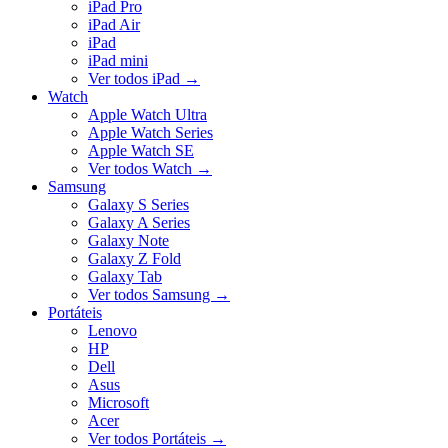
iPad Pro
iPad Air
iPad
iPad mini
Ver todos iPad
→
Watch
Apple Watch Ultra
Apple Watch Series
Apple Watch SE
Ver todos Watch
→
Samsung
Galaxy S Series
Galaxy A Series
Galaxy Note
Galaxy Z Fold
Galaxy Tab
Ver todos Samsung
→
Portáteis
Lenovo
HP
Dell
Asus
Microsoft
Acer
Ver todos Portáteis
→