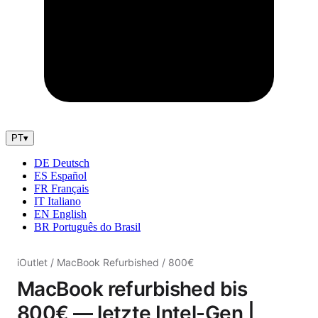
PT
▾
DE
Deutsch
ES
Español
FR
Français
IT
Italiano
EN
English
BR
Português do Brasil
iOutlet
/
MacBook Refurbished
/
800€
MacBook refurbished bis
800€ — letzte Intel-Gen |