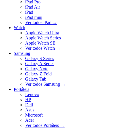
iPad Pro
iPad Air
iPad
iPad mini
Ver todos iPad
→
Watch
Apple Watch Ultra
Apple Watch Series
Apple Watch SE
Ver todos Watch
→
Samsung
Galaxy S Series
Galaxy A Series
Galaxy Note
Galaxy Z Fold
Galaxy Tab
Ver todos Samsung
→
Portáteis
Lenovo
HP
Dell
Asus
Microsoft
Acer
Ver todos Portáteis
→