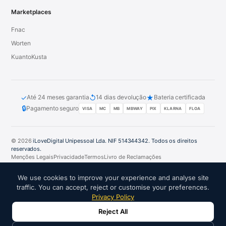
Marketplaces
Fnac
Worten
KuantoKusta
✓
↺
★
Até 24 meses garantia
14 dias devolução
Bateria certificada
🔒
Pagamento seguro
VISA
MC
MB
MBWAY
PIX
KLARNA
FLOA
© 2026
iLoveDigital Unipessoal Lda. NIF 514344342. Todos os direitos
reservados.
Menções Legais
Privacidade
Termos
Livro de Reclamações
PT
DE
ES
FR
IT
We use cookies to improve your experience and analyse site
traffic. You can accept, reject or customise your preferences.
Privacy Policy
Reject All
PARCEIROS DE CONFIANÇA: