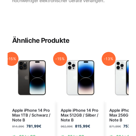
hochwertiger elektronischer Geräte verlängert.
Ähnliche Produkte
-15%
-15%
-13%
Apple iPhone 14 Pro
Apple iPhone 14 Pro
Apple iPhone 
Max 1TB / Schwarz /
Max 512GB / Silber /
Max 256GB / Si
Note B
Note B
Note B
781,99
€
815,99
€
757,99
914,99
€
962,99
€
871,99
€