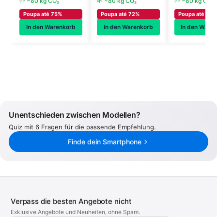
🌱 −80 kg CO₂
🌱 −80 kg CO₂
🌱 −80 kg CO₂
Poupa até 75%
Poupa até 72%
Poupa até 68%
In den Warenkorb
In den Warenkorb
In den Ware
Unentschieden zwischen Modellen?
Quiz mit 6 Fragen für die passende Empfehlung.
Finde dein Smartphone
Verpass die besten Angebote nicht
Exklusive Angebote und Neuheiten, ohne Spam.