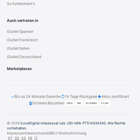
So funktioniert's
Auch vertreten in
iOutlet Spanien
iOutlet Frankreich
iOutlet Italien
iOutlet Deutschland
Marketplaces
✓
↺
★
Bis zu 24 Monate Garantie
14 Tage Rückgabe
Akku zertifiziert
🔒
Sicheres Bezahlen
VISA
MC
KLARNA
FLOA
© 2026
iLoveDigital Unipessoal Lda. USt-IdNr. PT514344342. Alle Rechte
vorbehalten.
Impressum
Datenschutz
AGB
EU-Streitschlichtung
PT
DE
ES
FR
IT