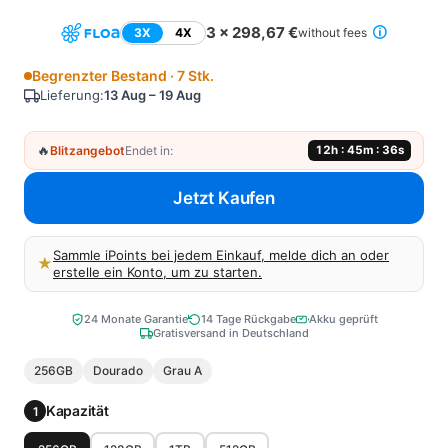
3 x 298,67 €
3X
4X
without fees
Begrenzter Bestand · 7 Stk.
Lieferung:
13 Aug – 19 Aug
🔥
Blitzangebot
Endet in:
12h : 45m : 36s
Jetzt Kaufen
Sammle iPoints bei jedem Einkauf, melde dich an oder
★
erstelle ein Konto, um zu starten.
24 Monate Garantie
14 Tage Rückgabe
Akku geprüft
Gratisversand in Deutschland
256GB
Dourado
Grau A
Kapazität
1