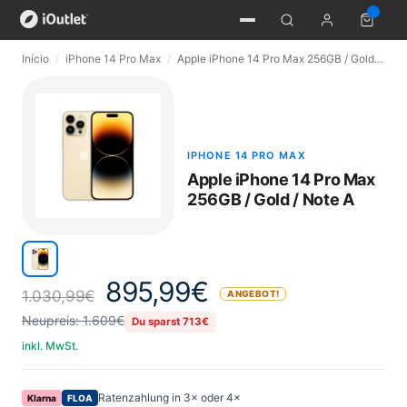
Início
/
iPhone 14 Pro Max
/
Apple iPhone 14 Pro Max 256GB / Gold / Note A
IPHONE 14 PRO MAX
Apple iPhone 14 Pro Max
256GB / Gold / Note A
895,99
€
1.030,99
€
ANGEBOT!
Neupreis: 1.609€
Du sparst 713€
inkl. MwSt.
Ratenzahlung in 3× oder 4×
Klarna
FLOA