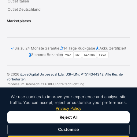
iOutlet Italien
iOutlet Deutschland
Marketplaces
✓
↺
★
Bis zu 24 Monate Garantie
14 Tage Rückgabe
Akku zertifiziert
🔒
Sicheres Bezahlen
VISA
MC
KLARNA
FLOA
© 2026
iLoveDigital Unipessoal Lda. USt-IdNr. PT514344342. Alle Rechte
vorbehalten.
Impressum
Datenschutz
AGB
EU-Streitschlichtung
PT
DE
ES
FR
IT
We use cookies to improve your experience and analyse site
traffic. You can accept, reject or customise your preferences.
Privacy Policy
Reject All
VERTRAUENSPARTNER:
Customise