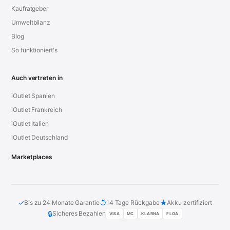
Kaufratgeber
Umweltbilanz
Blog
So funktioniert's
Auch vertreten in
iOutlet Spanien
iOutlet Frankreich
iOutlet Italien
iOutlet Deutschland
Marketplaces
✓
↺
★
Bis zu 24 Monate Garantie
14 Tage Rückgabe
Akku zertifiziert
🔒
Sicheres Bezahlen
VISA
MC
KLARNA
FLOA