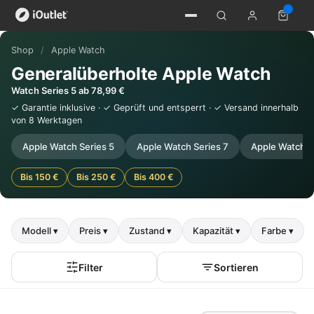
Shop
/
Apple Watch
Generalüberholte Apple Watch
Watch Series 5 ab 78,99 €
✓ Garantie inklusive · ✓ Geprüft und entsperrt · ✓ Versand innerhalb
von 8 Werktagen
Apple Watch Series 5
Apple Watch Series 7
Apple Watch SE
Bis 150 €
Bis 250 €
Bis 400 €
Modell ▾
Preis ▾
Zustand ▾
Kapazität ▾
Farbe ▾
Filter
Sortieren