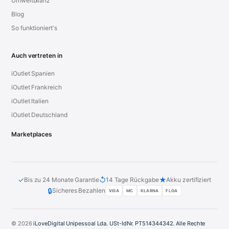
Umweltbilanz
Blog
So funktioniert's
Auch vertreten in
iOutlet Spanien
iOutlet Frankreich
iOutlet Italien
iOutlet Deutschland
Marketplaces
✓
↺
★
Bis zu 24 Monate Garantie
14 Tage Rückgabe
Akku zertifiziert
🔒
Sicheres Bezahlen
VISA
MC
KLARNA
FLOA
© 2026
iLoveDigital Unipessoal Lda. USt-IdNr. PT514344342. Alle Rechte