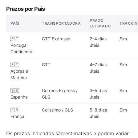
Prazos por País
PRAZO
PAÍS
TRANSPORTADORA
TRACKIN
ESTIMADO
🇵🇹
CTT Expresso
2–4 dias
Sim
Portugal
úteis
Continental
🇵🇹
CTT
4–7 dias
Sim
Açores e
úteis
Madeira
🇪🇸
Correos Express /
3–5 dias
Sim
Espanha
GLS
úteis
🇫🇷
Colissimo / GLS
5–8 dias
Sim
França
úteis
Os prazos indicados são estimativas e podem variar